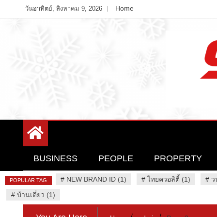
Skip
Home
วันอาทิตย์, สิงหาคม 9, 2026
to
content
Variety News
94 Report.com
BUSINESS
PEOPLE
PROPERTY
#
NEW BRAND ID (1)
#
ไทยควอลิตี้ (1)
#
ว
POPULAR TAG
#
บ้านเดี่ยว (1)