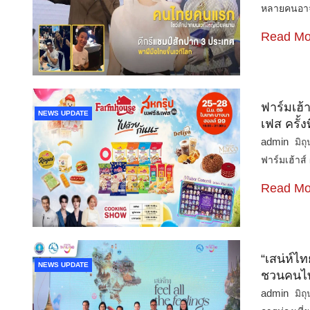
หลายคนอาจ
Read Mo
ฟาร์มเฮ้
NEWS UPDATE
เฟส ครั้งท
admin
มิถ
ฟาร์มเฮ้าส
Read Mo
“เสน่ห์ไ
NEWS UPDATE
ชวนคนไท
admin
มิถ