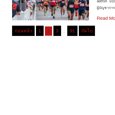
admin
มิถ
ผู้บัญชากา
Read Mo
ก่อนหน้า
1
3
91
ถัดไป
2
…
Posts
pagination