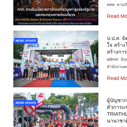
ททท. ขานรั
Read Mo
ป.ป.ส. จั
NEWS UPDATE
ใจ สร้าง
สร้างการเ
admin
มิถ
สำนักงาน
Read Mo
ผู้บัญชา
NEWS UPDATE
ตัวการแ
TRIATHLO
นานาชาต