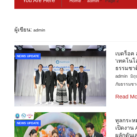
You Are Here
Home
admin
Page 2
ผู้เขียน:
admin
เบดร็อค 
NEWS UPDATE
‘เทคโนโลย
ธรรมชาต
admin
มิถ
ภัยธรรมชา
Read Mo
ทูลกระหม
NEWS UPDATE
เปิดงาน 
ผลักดันเส