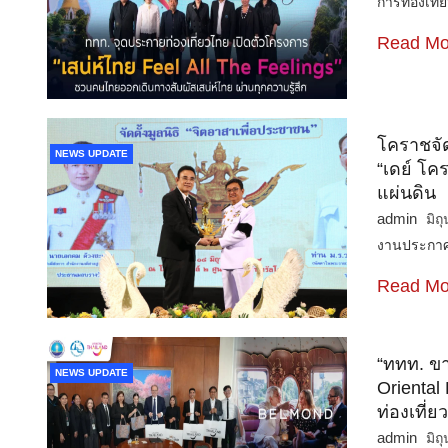
การท่องเที
Read Mo
โคราชจัด
NEWS UPDATE
“เดย์ โค
แผ่นดิน
admin
มิถ
งานประกาศเ
Read Mo
“ททท. ขา
NEWS UPDATE
Oriental
ท่องเที่
admin
มิถ