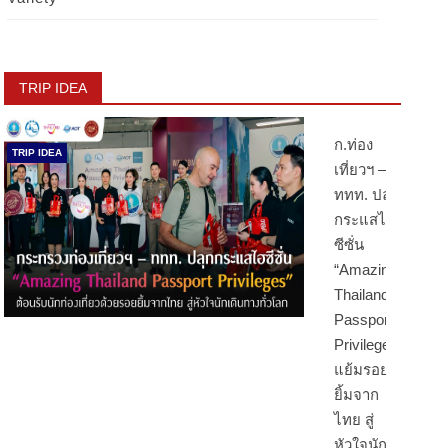
TRIP IDEA
ก.ท่อง
TRIP IDEA
เที่ยวฯ –
ททท. ปลุก
กระแสไฮ
ซีซั่น
“Amazing
Thailand
Passport
Privileges”
แย้มรอย
ยิ้มจาก
ไทย สู่
หัวใจนัก