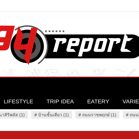
LIFESTYLE
TRIP IDEA
EATERY
VARI
นาสิริพลัส (1)
#
บ้านชั้นเดียว (1)
#
ถนนราชพฤกษ์ (1)
#
ถนน3