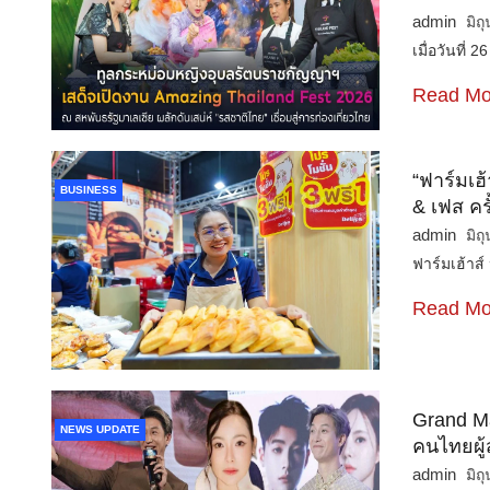
admin
มิถ
เมื่อวันที่
Read Mo
“ฟาร์มเฮ
BUSINESS
& เฟส ครั้
admin
มิถ
ฟาร์มเฮ้าส
Read Mo
Grand Ma
NEWS UPDATE
คนไทยผู้
admin
มิถ