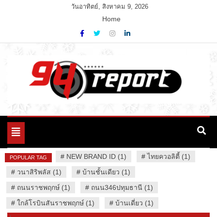
Skip
วันอาทิตย์, สิงหาคม 9, 2026
to
Home
content
Variety News
94 Report.com
Toggle
navigation
#
NEW BRAND ID (1)
#
ไทยควอลิตี้ (1)
POPULAR TAG
#
วนาสิริพลัส (1)
#
บ้านชั้นเดียว (1)
#
ถนนราชพฤกษ์ (1)
#
ถนน346ปทุมธานี (1)
#
ใกล้โรบินสันราชพฤกษ์ (1)
#
บ้านเดี่ยว (1)