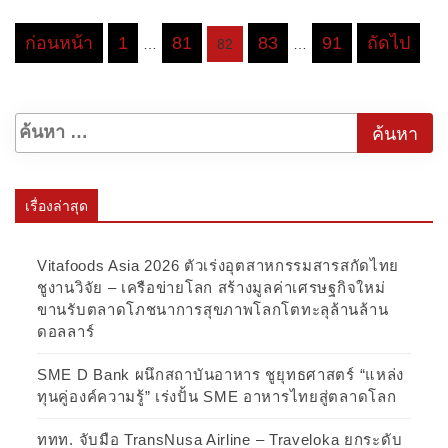
ก่อนหน้า
1
81
83
91
ถัดไป
…
82
…
Posts
pagination
เรื่องล่าสุด
Vitafoods Asia 2026 ตัวเร่งอุตสาหกรรมสารสกัดไทย
ชูงานวิจัย – เครือข่ายโลก สร้างมูลค่าเศรษฐกิจใหม่
ขานรับตลาดโภชนาการสุขภาพโลกโตทะลุล้านล้าน
ดอลลาร์
SME D Bank ผนึกสถาบันอาหาร ชูยุทธศาสตร์ “แหล่ง
ทุนคู่องค์ความรู้” เร่งปั้น SME อาหารไทยสู่ตลาดโลก
ททท. จับมือ TransNusa Airline – Traveloka ยกระดับ