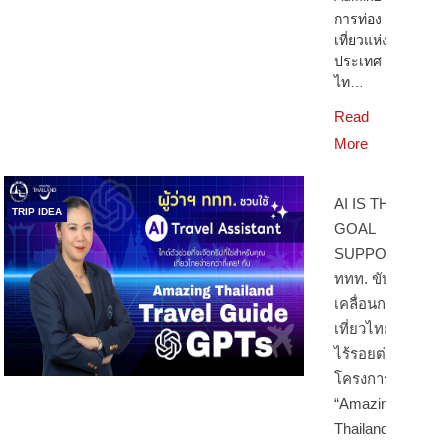
การท่อง
เที่ยวแห่ง
ประเทศ
ไท…
Read
More
AI IS THE
TRIP IDEA
GOAL
SUPPORTER:
ททท. ขับ
เคลื่อนกลยุทธ์
เที่ยวไทยแบบ
ไร้รอยต่อ ผ่าน
โครงการ
“Amazing
Thailand