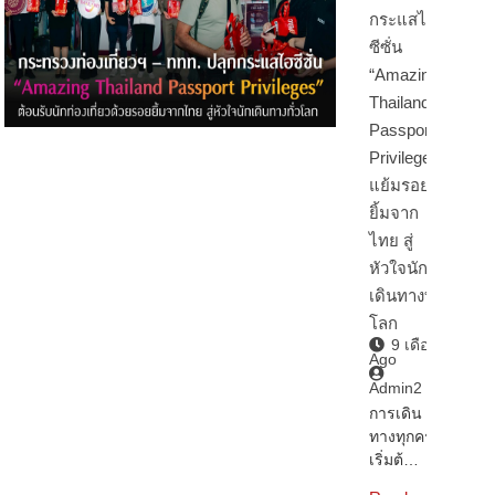
กระแสไฮ
ซีซั่น
“Amazing
Thailand
Passport
Privileges”
แย้มรอย
ยิ้มจาก
ไทย สู่
หัวใจนัก
เดินทางทั่ว
โลก
9 เดือน
Ago
Admin2
การเดิน
ทางทุกครั้ง
เริ่มต้…