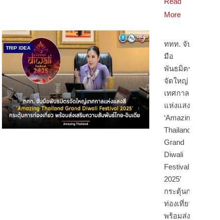
Read
More
ททท. จับ
TRIP IDEA
มือ
พันธมิตร
จัดใหญ่
เทศกาล
แห่งแสงสี
‘Amazing
Thailand
Grand
Diwali
Festival
2025’
กระตุ้นการ
ท่องเที่ยว
พร้อมส่ง