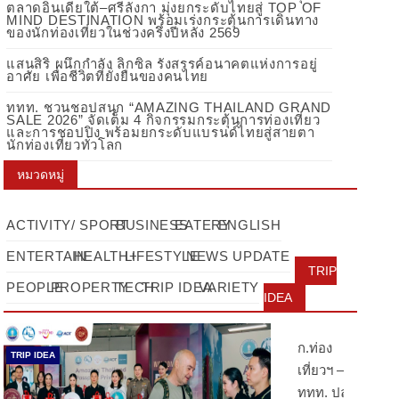
ตลาดอินเดียใต้–ศรีลังกา มุ่งยกระดับไทยสู่ TOP OF
MIND DESTINATION พร้อมเร่งกระตุ้นการเดินทาง
ของนักท่องเที่ยวในช่วงครึ่งปีหลัง 2569
แสนสิริ ผนึกกำลัง ลิกซิล รังสรรค์อนาคตแห่งการอยู่
อาศัย เพื่อชีวิตที่ยั่งยืนของคนไทย
ททท. ชวนชอปสนุก “AMAZING THAILAND GRAND
SALE 2026” จัดเต็ม 4 กิจกรรมกระตุ้นการท่องเที่ยว
และการชอปปิง พร้อมยกระดับแบรนด์ไทยสู่สายตา
นักท่องเที่ยวทั่วโลก
หมวดหมู่
ACTIVITY/ SPORT
BUSINESS
EATERY
ENGLISH
ENTERTAIN
HEALTH+
LIFESTYLE
NEWS UPDATE
TRIP
PEOPLE
PROPERTY
TECH
TRIP IDEA
VARIETY
IDEA
ก.ท่อง
TRIP IDEA
เที่ยวฯ –
ททท. ปลุก