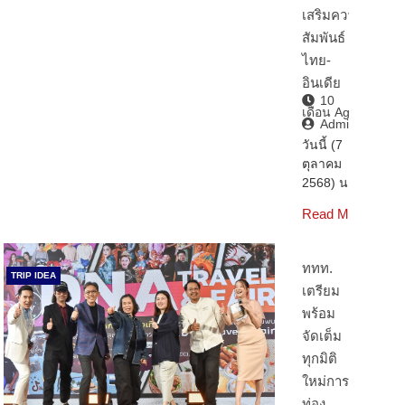
เสริมความ
สัมพันธ์
ไทย-
อินเดีย
10
เดือน Ago
Admin2
วันนี้ (7
ตุลาคม
2568) นา…
Read More
ททท.
TRIP IDEA
เตรียม
พร้อม
จัดเต็ม
ทุกมิติ
ใหม่การ
ท่อง