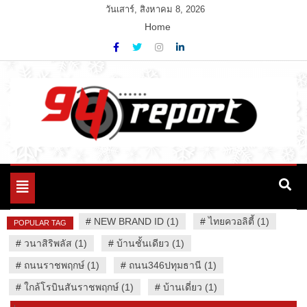
Skip
วันเสาร์, สิงหาคม 8, 2026
to
Home
content
Variety News
94 Report.com
Toggle
navigation
#
NEW BRAND ID (1)
#
ไทยควอลิตี้ (1)
POPULAR TAG
#
วนาสิริพลัส (1)
#
บ้านชั้นเดียว (1)
#
ถนนราชพฤกษ์ (1)
#
ถนน346ปทุมธานี (1)
#
ใกล้โรบินสันราชพฤกษ์ (1)
#
บ้านเดี่ยว (1)