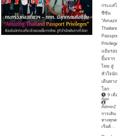
กระแสไฮ
ซีซั่น
“Amazing
Thailand
Passport
Privileges”
แย้มรอย
ยิ้มจาก
ไทย สู่
หัวใจนัก
เดินทางทั่ว
โลก
9 เดือน
Ago
Admin2
การเดิน
ทางทุกครั้ง
เริ่มต้…