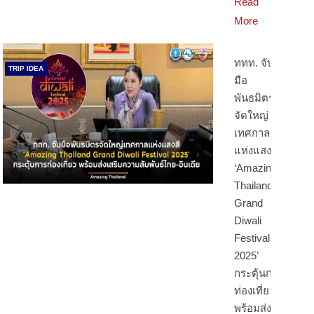
Read
More
ททท. จับ
TRIP IDEA
มือ
พันธมิตร
จัดใหญ่
เทศกาล
แห่งแสงสี
‘Amazing
Thailand
Grand
Diwali
Festival
2025’
กระตุ้นการ
ท่องเที่ยว
พร้อมส่ง