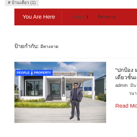
#
บ้านเดี่ยว (1)
You Are Here
มีทางลาด
HOME
ป้ายกำกับ:
มีทางลาด
“ปกป้อง 
PEOPLE
PROPERTY
เดี่ยวชั้
admin
มีน
วนาสิริ 
Read Mo