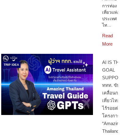
การท่อง
เที่ยวแห่ง
ประเทศ
ไท…
Read
More
AI IS THE
TRIP IDEA
GOAL
SUPPORTER:
ททท. ขับ
เคลื่อนกลยุทธ์
เที่ยวไทยแบบ
ไร้รอยต่อ ผ่าน
โครงการ
“Amazing
Thailand