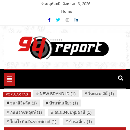
Skip
วันพฤหัสบดี, สิงหาคม 6, 2026
to
Home
content
Variety News
94 Report.com
Toggle
navigation
#
NEW BRAND ID (1)
#
ไทยควอลิตี้ (1)
POPULAR TAG
#
วนาสิริพลัส (1)
#
บ้านชั้นเดียว (1)
#
ถนนราชพฤกษ์ (1)
#
ถนน346ปทุมธานี (1)
#
ใกล้โรบินสันราชพฤกษ์ (1)
#
บ้านเดี่ยว (1)