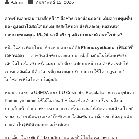
Admin
กุมภาพันธ์ 12, 2026
สำหรับหลายคน “มาส์กหน้า” คือช่วงเวลาผ่อนคลาย เติมความชุ่มชื้น
และดูแลผิวให้สดใส แต่เคยสงสัยไหมว่า สิ่งที่แปะอยู่บนผิวหน้า
บอบบางของคุณ 15–20 นาที จริง ๆ แล้วประกอบด้วยอะไรบ้าง?
หนึ่งในสารที่พบในมาส์กหลายแบรนด์คื
อ Phenoxyethanol (ฟินอกซี่
เอทานอล)
— สารกันเสียที่ถูกออกแบบมาเพื่อป้องกันไม่ให้แบคทีเรีย
เติบโตในเนื้อครีมหรือแผ่นมาส์กที่เราแปะบนหน้า แต่สิ่งที่ควรทำให้
เราหยุดคิดคือ นี่คือ “สารที่ถูกควบคุมปริมาณการใช้โดยกฎหมาย”
ไม่ใช่สารที่ใส่ได้ตามใจผู้ผลิต.
หน่วยงานอย่าง USFDA และ EU Cosmetic Regulation ต่างระบุชัดว่า
Phenoxyethanol ใช้ได้ไม่เกิน 1% ในเครื่องสำอาง (ซึ่งรวมถึงแผ่
นมาส์กหน้าด้วย) เพราะหากมากกว่านั้นอาจก่อให้เกิดความเสี่ยง โดยมี
รายงาน “กรณีแพ้รุนแรง” ถึงขั้นหายใจติดขัด และต้องเข้าห้องฉุกเฉิน
มาแล้วในผู้ที่มีผิวบอบบางเป็นพิเศษ.
แต่แม้อยู่ในระดับที่ “ปลอดภัยตามเกณฑ์” ก็ไม่ได้หมายความว่า