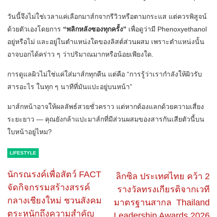
วันนี้จึงไม่ใช่เวลาแค่เลือกมาส์กจากรีวิวหรือตามกระแส แต่ควรพิสูจน์
ด้วยตัวเองโดยการ
“พลิกหลังซองทุกครั้ง”
เพื่อดูว่ามี Phenoxyethanol
อยู่หรือไม่ และอยู่ในตำแหน่งใดของลิสต์ส่วนผสม เพราะตำแหน่งนั้น
อาจบอกได้คร่าว ๆ ว่าปริมาณมากหรือน้อยเพียงใด.
การดูแลผิวไม่ใช่แค่ใส่มาส์กทุกคืน แต่คือ “การรู้ว่าเรากำลังให้ผิวรับ
สารอะไร ในทุก ๆ นาทีที่มันแปะอยู่บนหน้า”
มาส์กหน้าอาจให้ผลลัพธ์สวยชั่วคราว แต่หากต้องแลกด้วยความเสี่ยง
ระยะยาว — คุณยังกล้าแปะมาส์กที่มีส่วนผสมของสารกันเสียตัวนี้บน
ใบหน้าอยู่ไหม?
LIFESTYLE
นักรณรงค์เพื่อสัตว์ FACT
ลิกซิล ประเทศไทย คว้า 2
จัดกิจกรรมสร้างสรรค์
รางวัลทรงเกียรติจากเวที
กลางเชียงใหม่ ชวนสังคม
มาตรฐานสากล Thailand
ตระหนักถึงความสำคัญ
Leadership Awards 2026