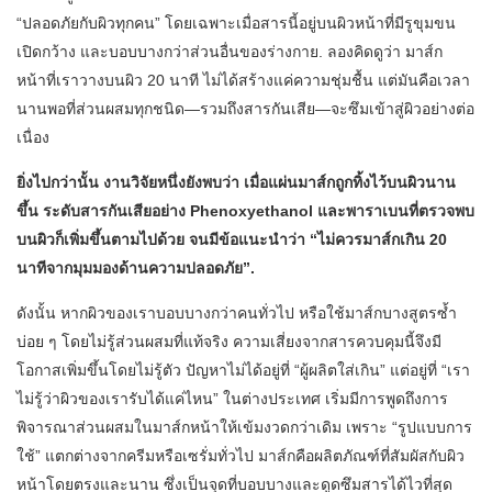
“ปลอดภัยกับผิวทุกคน” โดยเฉพาะเมื่อสารนี้อยู่บนผิวหน้าที่มีรูขุมขน
เปิดกว้าง และบอบบางกว่าส่วนอื่นของร่างกาย. ลองคิดดูว่า มาส์ก
หน้าที่เราวางบนผิว 20 นาที ไม่ได้สร้างแค่ความชุ่มชื้น แต่มันคือเวลา
นานพอที่ส่วนผสมทุกชนิด—รวมถึงสารกันเสีย—จะซึมเข้าสู่ผิวอย่างต่อ
เนื่อง
ยิ่งไปกว่านั้น งานวิจัยหนึ่งยังพบว่า เมื่อแผ่นมาส์กถูกทิ้งไว้บนผิวนาน
ขึ้น ระดับสารกันเสียอย่าง
Phenoxyethanol และพาราเบนที่ตรวจพบ
บนผิวก็เพิ่มขึ้นตามไปด้วย จนมีข้อแนะนำว่า “ไม่ควรมาส์กเกิน 20
นาทีจากมุมมองด้านความปลอดภัย”.
ดังนั้น หากผิวของเราบอบบางกว่าคนทั่วไป หรือใช้มาส์กบางสูตรซ้ำ
บ่อย ๆ โดยไม่รู้ส่วนผสมที่แท้จริง ความเสี่ยงจากสารควบคุมนี้จึงมี
โอกาสเพิ่มขึ้นโดยไม่รู้ตัว ปัญหาไม่ได้อยู่ที่ “ผู้ผลิตใส่เกิน” แต่อยู่ที่ “เรา
ไม่รู้ว่าผิวของเรารับได้แค่ไหน” ในต่างประเทศ เริ่มมีการพูดถึงการ
พิจารณาส่วนผสมในมาส์กหน้าให้เข้มงวดกว่าเดิม เพราะ “รูปแบบการ
ใช้” แตกต่างจากครีมหรือเซรั่มทั่วไป มาส์กคือผลิตภัณฑ์ที่สัมผัสกับผิว
หน้าโดยตรงและนาน ซึ่งเป็นจุดที่บอบบางและดูดซึมสารได้ไวที่สุด