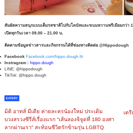
สัมผัสความสนุกแบบเต็มรสชาติไปกับโดนัทและขนมหวานพรีเมียมกว่า 100 
เปิดทุกวันเวลา 09.00 – 21.00 น.
ติดตามข้อมูลข่าวสารและกิจกรรมได้ที่ช่องทางติดต่อ @Hippodough
Facebook
Facebook.com/hippo.dough.th
Instragram :
hippo.dough
LINE: @hippodough
TikTok: @hippo.dough
EATERY
มิติ อาทส์ มีเดีย ค่ายละครน้องใหม่ ประเดิม
เตร
บวงสรวงซีรีส์เรื่องแรก “เส้นลองจิจูดที่ 180 องศา
ลากผ่านเรา” สะท้อนชีวิตรักข้ามรุ่น LGBTQ