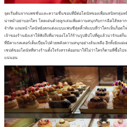
จุดเริ่มต้นจากแพชชั่นและความชื่นชอบที่มีต่อโดนัทของเพื่อนสนิทกลุ่
น่าหม่ำอย่าบอกใคร โดดเด่นด้วยลูกเล่นเพิ่มความสนุกกับการฉีดไส้หลาก
จำกัด แถมหน้าโดนัทยังตกแต่งแบบแฟนซีสุดคิ้วท์แบบที่ว่าใครเห็นก็อดใ
เจ้าของร้านยังเล่าให้ฟังถึงที่มาของโลโก้ร้านรูปฮิปโปที่ดูแล้วน่ารัก
ที่มีคาแรคเตอร์เต็มเปี่ยมไปด้วยพลังความสนุกอย่างล้นเหลือ อีกทั้งยั
เซปต์ของโดนัทที่ทางร้านตั้งใจรังสรรค์ออกมาให้ไม่ว่าใครก็ตามที่ซื้อไ
แน่นอน