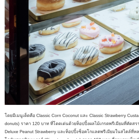
โดยมีเมนูเด็ดคือ Classic Corn Coconut และ Classic Strawberry Custa
donuts) ราคา 120 บาท ที่โดดเด่นด้วยท็อปปิ้งผลไม้เกรดพรีเมียมที่คัดส
Deluxe Peanut Strawberry และท็อปปิ้งช็อคโกแลตพรีเมียมในสไตล์ที่หล