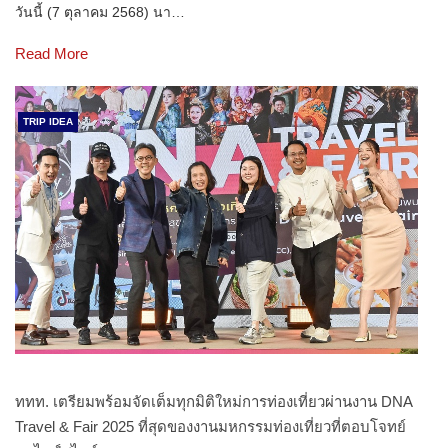
วันนี้ (7 ตุลาคม 2568) นา…
Read More
TRIP IDEA
ททท. เตรียมพร้อมจัดเต็มทุกมิติใหม่การท่องเที่ยวผ่านงาน DNA
Travel & Fair 2025 ที่สุดของงานมหกรรมท่องเที่ยวที่ตอบโจทย์