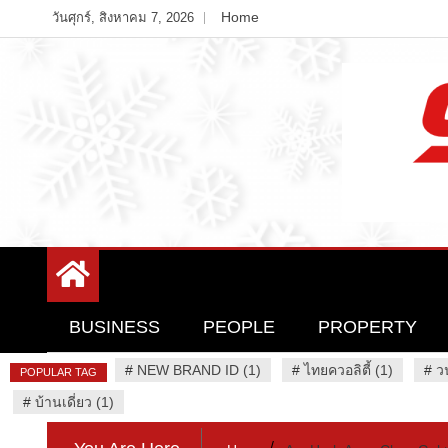
Skip
Home
วันศุกร์, สิงหาคม 7, 2026
to
content
Variety News
94 Report.com
BUSINESS
PEOPLE
PROPERTY
#
NEW BRAND ID (1)
#
ไทยควอลิตี้ (1)
#
ว
POPULAR TAG
#
บ้านเดี่ยว (1)