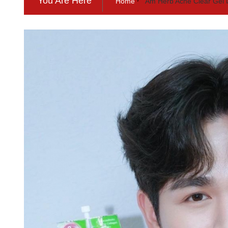
You Are Here
Home
Am Herb Acne Clear Gel เจ