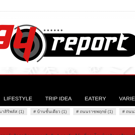
LIFESTYLE
TRIP IDEA
EATERY
VARI
นาสิริพลัส (1)
#
บ้านชั้นเดียว (1)
#
ถนนราชพฤกษ์ (1)
#
ถนน3