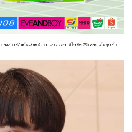
นผสมของสารสกัดต้นเลือดมังกร และกรดซาลิไซลิค 2% คอยแต้มทุกเช้า