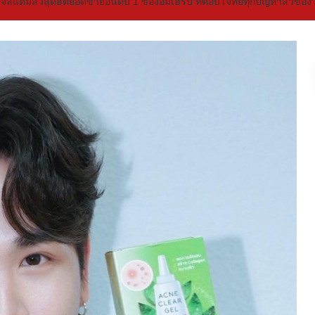
ลแต้มสิวสุดฮิตยอดขายอันดับ 1 ของอัมเฮิร์บ ที่ตอบโจทย์ทุกปัญหาสิวของวั