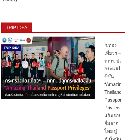
TRIP IDEA
ก.ท่อง
TRIP IDEA
เที่ยวฯ –
ททท. ปลุก
กระแสไฮ
ซีซั่น
“Amazing
Thailand
Passport
Privileges”
แย้มรอย
ยิ้มจาก
ไทย สู่
หัวใจนัก