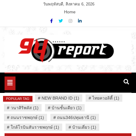
Skip
วันพฤหัสบดี, สิงหาคม 6, 2026
to
Home
content
Variety News
94 Report.com
Toggle
navigation
#
NEW BRAND ID (1)
#
ไทยควอลิตี้ (1)
POPULAR TAG
#
วนาสิริพลัส (1)
#
บ้านชั้นเดียว (1)
#
ถนนราชพฤกษ์ (1)
#
ถนน346ปทุมธานี (1)
#
ใกล้โรบินสันราชพฤกษ์ (1)
#
บ้านเดี่ยว (1)