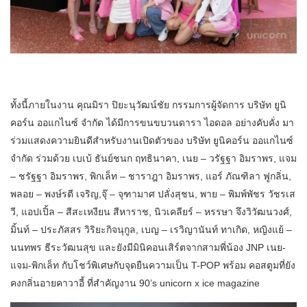
ทั้งนี้ภายในงาน คุณมิรา ปิยะนุวัฒน์ชัย กรรมการผู้จัดการ บริษัท ยูนิ
คอร์น ออแกไนซ์ จำกัด ได้มีการขนขบวนดารา ไอดอล อย่างคับคั่ง มา
ร่วมแสดงความยินดีสำหรับงานเปิดตัวของ บริษัท ยูนิคอร์น ออแกไนซ์
จำกัด ร่วมด้วย เบเบ้ ธันย์ชนก ฤทธินาคา, เนย – วรัฐฐา อิมราพร, แจม
– ชรัฐฐา อิมราพร, พิกเล็ท – ชาราฎา อิมราพร, แอร์ ภัณฑิลา ฟูกลิ่น,
พลอย – พงษ์รตี เจริญ,จุ๊ – จุฑามาศ ปลั่งสุชน, พาย – พิมพ์พัชร วัชรเส
วี, แอปเปิ้ล – สีสะเหงียน สีหาราช, นิวเคลียร์ – หรรษา จึงวิวัฒนวงศ์,
มิ้นท์ – ประภัสสร วิริยะกิจนุกูล, เบญ – เรวิญานันท์ ทาเกิด, หญิงแย้ –
นนทพร ธีระวัฒนสุข และยังมีมินิคอนเสิร์ตจากสามพี่น้อง JNP เนย-
แจม-พิกเล็ท กับโชว์พิเศษกับจุดยืนความเป็น T-POP พร้อม คอสตูมที่ยัง
คงกลิ่นอายคาวาอี้ ที่สำคัญงาน 90’s unicorn x ice magazine