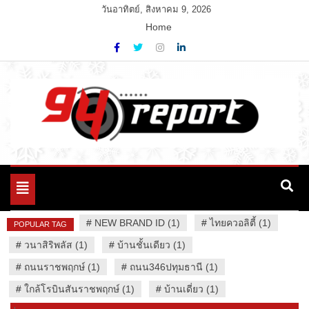
Skip
วันอาทิตย์, สิงหาคม 9, 2026
to
Home
content
Variety News
94 Report.com
Toggle
navigation
#
NEW BRAND ID (1)
#
ไทยควอลิตี้ (1)
POPULAR TAG
#
วนาสิริพลัส (1)
#
บ้านชั้นเดียว (1)
#
ถนนราชพฤกษ์ (1)
#
ถนน346ปทุมธานี (1)
#
ใกล้โรบินสันราชพฤกษ์ (1)
#
บ้านเดี่ยว (1)