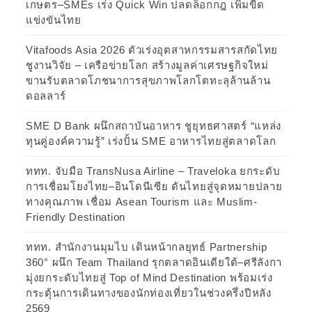
เกษตร–SMEs เร่ง Quick Win ปลดล็อกกฎ เพิ่มขีด
แข่งขันไทย
Vitafoods Asia 2026 ตัวเร่งอุตสาหกรรมสารสกัดไทย
ชูงานวิจัย – เครือข่ายโลก สร้างมูลค่าเศรษฐกิจใหม่
ขานรับตลาดโภชนาการสุขภาพโลกโตทะลุล้านล้าน
ดอลลาร์
SME D Bank ผนึกสถาบันอาหาร ชูยุทธศาสตร์ “แหล่ง
ทุนคู่องค์ความรู้” เร่งปั้น SME อาหารไทยสู่ตลาดโลก
ททท. จับมือ TransNusa Airline – Traveloka ยกระดับ
การเชื่อมโยงไทย–อินโดนีเซีย ดันไทยสู่จุดหมายปลาย
ทางคุณภาพ เชื่อม Asean Tourism และ Muslim-
Friendly Destination
ททท. สำนักงานมุมไบ เดินหน้ากลยุทธ์ Partnership
360° ผนึก Team Thailand รุกตลาดอินเดียใต้–ศรีลังกา
มุ่งยกระดับไทยสู่ Top of Mind Destination พร้อมเร่ง
กระตุ้นการเดินทางของนักท่องเที่ยวในช่วงครึ่งปีหลัง
2569