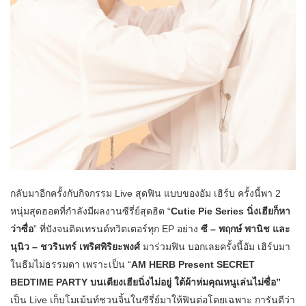
กลับมาอีกครั้งกับกิจกรรม Live สุดฟิน แบบของอัม เฮิร์บ ครั้งนี้พา 2
หนุ่มสุดฮอตที่กำลังมีผลงานซีรี่ย์สุดฮิต “
Cutie Pie Series นิ่งเฮียก็หา
ว่าซื่อ
” ที่ปังจนติดเทรนด์ทวิตเตอร์ทุก EP อย่าง
ซี – พฤกษ์ พานิช และ
นุนิว – ชวรินทร์ เพริศพิริยะพงศ์
มาร่วมฟิน บอกเลยครั้งนี้อัม เฮิร์บมา
ในธีมไม่ธรรมดา เพราะเป็น “
AM HERB Present SECRET
BEDTIME PARTY
บนเตียงเฮียนิ่งไม่อยู่ ใต้ผ้าห่มคุณหนูเล่นไม่ซื่อ”
เป็น Live เก็บโมเม้นท์ชวนจิ้นในซีรี่ย์มาให้ฟินต่อโดยเฉพาะ การันตีว่า