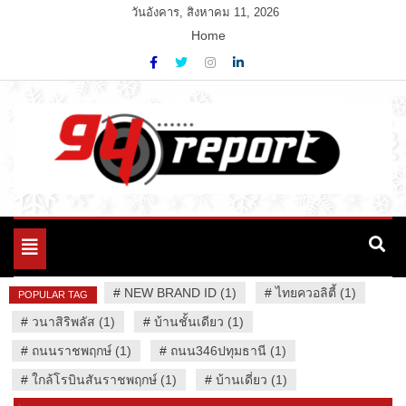
Skip
วันอังคาร, สิงหาคม 11, 2026
to
Home
content
Variety News
94 Report.com
Toggle
navigation
#
NEW BRAND ID (1)
#
ไทยควอลิตี้ (1)
POPULAR TAG
#
วนาสิริพลัส (1)
#
บ้านชั้นเดียว (1)
#
ถนนราชพฤกษ์ (1)
#
ถนน346ปทุมธานี (1)
#
ใกล้โรบินสันราชพฤกษ์ (1)
#
บ้านเดี่ยว (1)