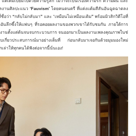
น แต่เต็มเปี่ยมไปด้วยความรู้สึก ไม่ว่าจะเป็นเรื่องความรัก ความฝัน และ
ลงานศิ
ลปะแนว
‘Fauvism’
โดยคนดนตรี ที่แต่งแต้มสีสันอันฉู
ดฉาดลง
ี่ชื่อว่า
“
กลับไม่กลับมา
”
และ
“
เหมือนไม่เหมือนเดิม
”
พร้อมมิวสิกวิดีโอที่
อันลึ
กซึ้งให้แฟนๆ ที่รอคอยผลงานของพวกเขาได้รั
บชมกัน ภายใต้การ
านตั้งแต่ต้
นจนจบกระบวนการ จนออกมาเป็นผลงานเพลงคุณภาพในช่
็บเกี่ยวประสบการณ์มาอย่
างเต็มที่ ก่อนกลับมาเจอกันด้วยมุมมองใหม่
เล่าให้ทุกคนได้ฟังต่
อจากนี้นั่นเอง!