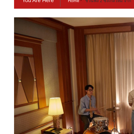
You Are Here
Home
ชวนฟัง 2 ซิงเกิ้ลใหม่ จาก 