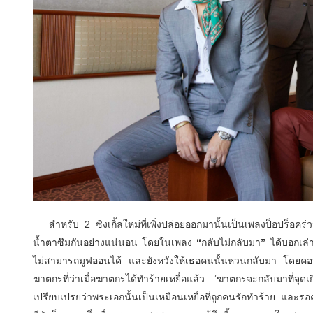
สำหรับ
2
ซิงเกิ้ลใหม่ที่เพิ่งปล่
อยออกมานั้นเป็นเพลงป็อปร็อคร่
ว
น้ำตาซึมกันอย่างแน่นอน โดยในเพลง
“
กลับไม่กลับมา
”
ได้บอกเล่า
ไม่สามารถมูฟออนได้ และยังหวังให้เธอคนนั้นหวนกลั
บมา โดยคอนเ
ฆาตกรที่ว่าเมื่
อฆาตกรได้ทำร้ายเหยื่อแล้ว
‘
ฆาตกรจะกลับมาที่จุดเก
เปรี
ยบเปรยว่าพระเอกนั้นเป็นเหมื
อนเหยื่อที่ถูกคนรักทำร้าย และรอ