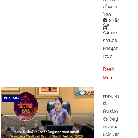
เดินทางทั่ว
โลก
9 เดือน
Ago
Admin2
การเดิน
ทางทุกครั้ง
เริ่มต้…
Read
More
ททท. จับ
TRIP IDEA
มือ
พันธมิตร
จัดใหญ่
เทศกาล
แห่งแสงสี