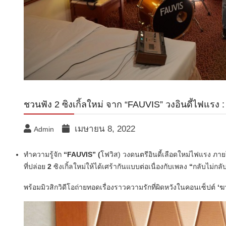
ชวนฟัง 2 ซิงเกิ้ลใหม่ จาก “FAUVIS” วงอินดี้ไฟแรง :
เมษายน 8, 2022
Admin
ทำความรู้จัก
“FAUVIS” (
โฟวิส) วงดนตรีอินดี้เลือดใหม่ไฟแรง ภายใ
ที่ปล่อย
2
ซิงเกิ้ลใหม่ให้ได้เศร้ากั
นแบบต่อเนื่องกับเพลง
“
กลับไม่กลั
พร้อมมิวสิกวิดีโอถ่ายทอดเรื่
องราวความรักที่ผิดหวังในคอนเซ็
ปต์
‘
ฆา