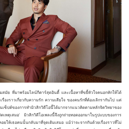
มสมัย ที่มาพร้อมไลน์กีตาร์สุดอินดี้ และเนื้อหาที่ขยี้หัวใจคนอกหั
กให้ได้
เรื่องราวเกี่ยวกั
บความรัก ความเสียใจ ของคนรักที่ต้องเลิกรากันไป แต่
ซ็ปต์ของการทำมิวสิกวิดี
โอนี้ได้มากจากแนวคิดตามหลักจิ
ตวิทยาของ
ิดเหตุ
เสมอ
’
มิวสิกวิดีโอเพลงนี้จึงถูกถ่
ายทอดออกมาในรูปแบบของการ
คอยให้เธอคนนั้นกลับมาที่
จุดเดิมเสมอ แม้ว่าจะจากกันด้วยเรื่องราวที่
ไม่