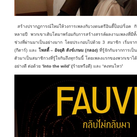
สร้างปรากฏการณ์ใหม่ให้
วงการเพลงกับวงดนตรีอินดี้ป็อป/
ร็อค 
หลายปี พวกเขาเติบโตมาพร้อมกับการสร้
างสรรค์ผลงานเพลงที่มีทั้
ช่วงที่ผ่านมาเป็นอย่
างมาก โดยประกอบไปด้วย
3
สมาชิก เริ่มจ
(กีตาร์)
และ
โพสตี้ – อัจยุติ สังข์เกษม (กลอง)
ที่รู้จักกันจากการเป็น
ตัวมาเป็นสมาชิกวงที่
รู้ใจกันถึงทุกวันนี้ โดยเพลงแรกของพวกเขาได้
อย่
างดี ต่อด้วย
‘Into the wild’ (
ร้ายหรือดี)
และ
‘
คงทนไหว
’