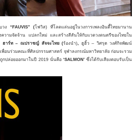
กับวง
“FAUVIS” (
โฟวิส)
ที่โลดแล่นอยู่ในวงการเพลงอินดี้
ไทยมานาน
งความจัดจ้าน แปลกใหม่ และสร้างสีสันให้กับแวดวงดนตรี
ของไทยใน
าก
ฮาร์ท – ณปราชญ์ สัจจะไทย
(
ร้องนำ)
,
ฮูฮิ้ว – วิศรุต วงศ์กิจพัฒน์
เพื่อนร่
วมคณะที่ศิลปกรรมศาสตร์ จุฬาลงกรณ์มหาวิทยาลัย ก่อนจะรวม
ถูกปล่
อยออกมาในปี
2019
นั่นคือ
‘SALMON’
ซึ่งได้รับเสียงตอบรับเป็น