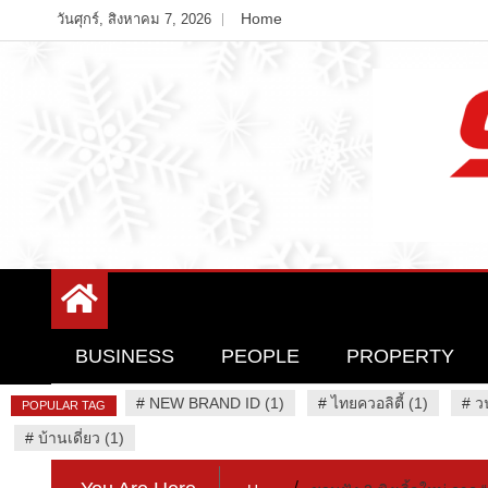
Skip
Home
วันศุกร์, สิงหาคม 7, 2026
to
content
Variety News
94 Report.com
BUSINESS
PEOPLE
PROPERTY
#
NEW BRAND ID (1)
#
ไทยควอลิตี้ (1)
#
ว
POPULAR TAG
#
บ้านเดี่ยว (1)