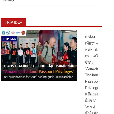
TRIP IDEA
ก.ท่อง
TRIP IDEA
เที่ยวฯ –
ททท. ปลุก
กระแสไฮ
ซีซั่น
“Amazing
Thailand
Passport
Privileges”
แย้มรอย
ยิ้มจาก
ไทย สู่
หัวใจนัก