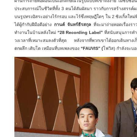
ผ่านการถ่ายทอดอันเป็นเอกลักษณ์
ในรูปแบบที่เข้าถึงง่าย ไม่ซับซ้อ
ประสบการณ์ในชีวิตที่ทั้ง
3
คนได้สัมผัสมา ราวกับการสร้างสรรค์ผ
บนรูปทรงอิสระอย่างไร้
กรอบ และไร้ซึ่งทฤษฎีใดๆ ใน
2
ซิงเกิ้ลใหม่ท
ได้ผู้กำกั
บฝีมือดีอย่าง
กานต์ จันทร์ธีรสกุล
ที่จะมาถ่ายทอดเรื่องราว
ทำงานในบ้านหลังใหม่
“28 Recording Label”
ที่สนับสนุนการทำง
วงเวลาที่เหมาะสมลงตัวที่สุด หลังจากที่พวกเขาได้ออกเดิ
นทางเก
ตกผลึก เติบโต เหมือนที่บทเพลงของ
“FAUVIS” (
โฟวิส)
กำลังจะบอก