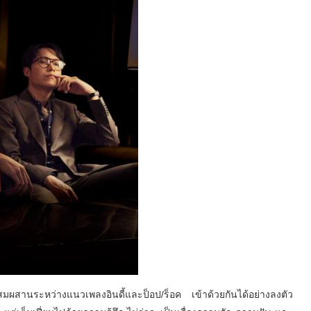
มผสานระหว่างแนวเพลงอินดี้
และป็อป/ร็อค เข้าด้วยกันได้อย่างลงตัว