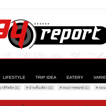
LIFESTYLE
TRIP IDEA
EATERY
VARI
นาสิริพลัส (1)
#
บ้านชั้นเดียว (1)
#
ถนนราชพฤกษ์ (1)
#
ถนน3