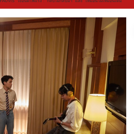
“FAUVIS” วงอินดี้ไฟแรง : “กลับไม่กลับมา” และ “เหมือนไม่เหมือนเดิม”