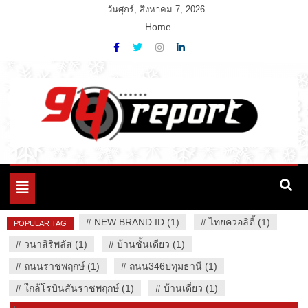
Skip
วันศุกร์, สิงหาคม 7, 2026
to
Home
content
Variety News
94 Report.com
Toggle
navigation
#
NEW BRAND ID (1)
#
ไทยควอลิตี้ (1)
POPULAR TAG
#
วนาสิริพลัส (1)
#
บ้านชั้นเดียว (1)
#
ถนนราชพฤกษ์ (1)
#
ถนน346ปทุมธานี (1)
#
ใกล้โรบินสันราชพฤกษ์ (1)
#
บ้านเดี่ยว (1)