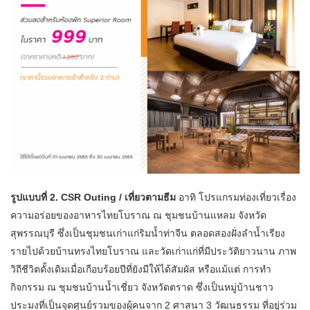
รูปแบบที่ 2. CSR Outing / เที่ยวตามธีม
อาทิ โปรแกรมท่องเที่ยวเรื่อง
ความอร่อยของอาหารไทยโบราณ ณ ชุมชนบ้านแหลม จังหวัด
สุพรรณบุรี ซึ่งเป็นชุมชนเก่าแก่ริมน้ำท่าจีน ตลอดสองฝั่งลำน้ำเรียง
รายไปด้วยบ้านทรงไทยโบราณ และวัดเก่าแก่ที่มีประวัติยาวนาน ภาพ
วิถีชีวิตดั้งเดิมเมื่อเกือบร้อยปีที่ยังมีให้ได้สัมผัส หรือแม้แต่ การทำ
กิจกรรม ณ ชุมชนบ้านน้ำเชี่ยว จังหวัดตราด ซึ่งเป็นหมู่บ้านชาว
ประมงที่เป็นจุดศูนย์รวมของผู้คนจาก 2 ศาสนา 3 วัฒนธรรม ที่อยู่ร่วม