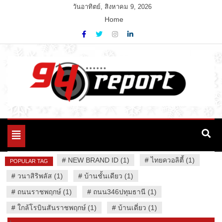
Skip
วันอาทิตย์, สิงหาคม 9, 2026
to
Home
content
Variety News
94 Report.com
Toggle
navigation
#
NEW BRAND ID (1)
#
ไทยควอลิตี้ (1)
POPULAR TAG
#
วนาสิริพลัส (1)
#
บ้านชั้นเดียว (1)
#
ถนนราชพฤกษ์ (1)
#
ถนน346ปทุมธานี (1)
#
ใกล้โรบินสันราชพฤกษ์ (1)
#
บ้านเดี่ยว (1)