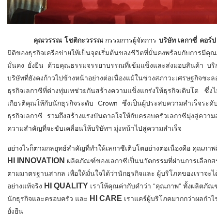
คุณวรรณ โชติกะวรรณ
กรรมการผู้จัดการ
บริษัท เลกาซี่ คอร์ป
มิติของธุรกิจเครือข่ายให้เป็นจุดเริ่มต้นของชีวิตที่มั่นคงพร้อมกับการมีค
มั่นคง ยั่งยืน ด้วยคุณธรรมจรรยาบรรณที่เข้มแข็งและส่งมอบสินค้า บริก
บริษัทที่ยังคงก้าวไปข้างหน้าอย่างต่อเนื่องแม้ในช่วงสภาวะเศรษฐกิจชะ
ธุรกิจเลกาซีที่ต่างทุ่มเทช่วยกันสร้างความแข็งแกร่งให้ธุรกิจเติบโต ซึ่ง
เกียรติคุณให้กับนักธุรกิจระดับ Crown ซึ่งเป็นผู้ประสบความสำเร็จระด
ธุรกิจเลกาซี รวมถึงสร้างแรงบันดาลใจให้กับครอบครัวเลกาซีมุ่งสู่ความส
ความสำคัญที่จะขับเคลื่อนให้บริษัทฯ มุ่งหน้าไปสู่ความสำเร็จ
อย่างไรก็ตามกลยุทธ์สำคัญที่ทำให้เลกาซีเติบโตอย่างต่อเนื่องคือ คุณภา
HI INNOVATION
ผลิตภัณฑ์ของเลกาซีเป็นนวัตกรรมที่ผ่านการเลือก
ตามมาตรฐานสากล เพื่อให้มั่นใจได้ว่านักธุรกิจและ ผู้บริโภคของเราจะ
HI QUALITY
อย่างแท้จริง
เราให้คุณค่ากับคำว่า “คุณภาพ” ทั้งผลิตภัณฑ
HI CARE
นักธุรกิจและครอบครัว และ
เราแคร์ผู้บริโภคมากกว่าผลกำไร เ
ยั่งยืน