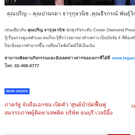
คุณปริญ – คุณปานรดา จารุกุลวนิช ,คุณธีรกรณ์ พันธุ์วิกย
เช่นเดียวกับ
คุณปริญ จารุกุลวนิช
นักธุรกิจระดับ Crown Diamond Presi
รู้เรื่องการดูแลตัวเอง คนก็จะรู้สึกว่าอยากมาทำเพราะเป็นปัจจัย 4 ที่ต้อง
ก็จะยิ่งอยากทำมากขึ้น เปลี่ยนไลฟ์สไตล์ให้เป็นเงิน
สามารถติดตามกิจกรรมและอัปเดตข่าวสารของเลกาซี่ได้ที่
www.legacy
โทร. 02-408-0777
NEWS UPDATE
ภาครัฐ จับมือเอกชน เปิดตัว ‘ศูนย์บำบัดฟื้นฟู
เ
สมรรถภาพผู้ติดยาเสพติด บริษัท ธนบุรี เวลบีอิ้ง