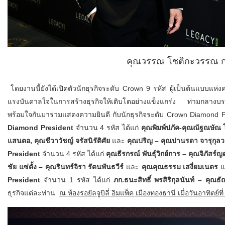
คุณวรรณ โชติกะวรรณ กร
โดยงานนี้ยังได้เปิดตัวนักธุรกิจระดับ Crown 9 รหัส ผู้เป็นต้นแบบแห่
แรงบันดาลใจในการสร้างธุรกิจให้เติบโตอย่างแข็งแกร่ง ท่ามกลางบรรย
พร้อมใจกันมาร่วมแสดงความยินดี กับนักธุรกิจระดับ Crown Diamond Pre
Diamond President
จำนวน 4 รหัส ได้แก่
คุณพิมพ์ปภัค-คุณณัฐณษัณ โล
แสนตอ,
คุณชีวาวัชญ์ จรัสนิรัติศัย
และ
คุณปริญ – คุณปานรดา จารุกุลว
President
จำนวน 4 รหัส ได้แก่
คุณธีรกรณ์ พันธุ์วิกย์การ – คุณจิภัสร
ชัย แซ่ตั้ง – คุณรินทร์จิรา รัตนพันธวีร์
และ
คุณคุณธรรม เสงี่ยมเนตร
แล
President
จำนวน 1 รหัส ได้แก่
ภก
.ธนะสิทธิ์ พรสิริกุลนันท์ –
คุณธั
ธุรกิจแต่ละท่าน
ณ ห้องรอยัลจูบิลี่ อิมแพ็ค เมืองทองธานี เมื่อวันอาทิตย์