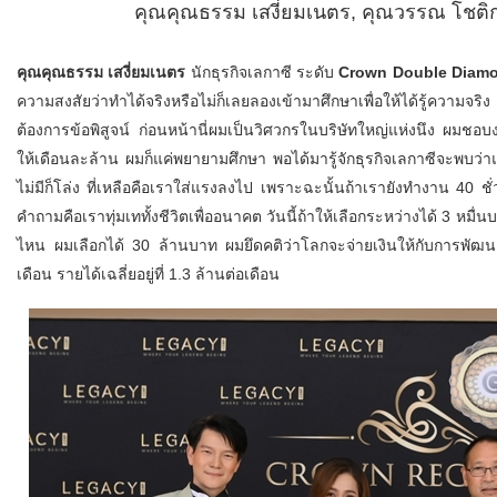
คุณคุณธรรม เสงี่ยมเนตร, คุณวรรณ โชติกะ
คุณคุณธรรม เสงี่ยมเนตร
นักธุรกิจเลกาซี ระดับ
Crown Double Diamo
ความสงสัยว่าทำได้จริงหรือไม่ก็เลยลองเข้ามาศึกษาเพื่อให้ได้รู้ความจ
ต้องการข้อพิสูจน์ ก่อนหน้านี่ผมเป็นวิศวกรในบริษัทใหญ่แห่งนึง ผมชอบง
ให้เดือนละล้าน ผมก็แค่พยายามศึกษา พอได้มารู้จักธุรกิจเลกาซีจะพบว่าแ
ไม่มีก็โล่ง ที่เหลือคือเราใส่แรงลงไป เพราะฉะนั้นถ้าเรายังทำงาน 40 ชั
คำถามคือเราทุ่มเททั้งชีวิตเพื่ออนาคต วันนี้ถ้าให้เลือกระหว่างได้ 3 หมื่
ไหน ผมเลือกได้ 30 ล้านบาท ผมยึดคติว่าโลกจะจ่ายเงินให้กับการพัฒนาตัว
เดือน รายได้เฉลี่ยอยู่ที่ 1.3 ล้านต่อเดือน