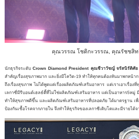
คุณวรรณ โชติกะวรรณ, คุณรัชชสิทธิ์
นักธุรกิจระดับ
Crown Diamond President
คุณชีวาวัชญ์ จรัสนิรัติศั
สำคัญเรื่องสุขภาพมาก และยิ่งมีโควิด-19 ทำให้ทุกคนต้องหันมาพกหน้ากากอ
ถึงเรื่องสุขภาพ ไม่ได้พูดแต่เรื่องผลิตภัณฑ์เสริมอาหาร แต่เราเอาเรื่อง
เลกาซี่มีรีบอนด์เฮลธ์ตี้ที่ไม่ใช่ผลิตภัณฑ์เสริมอาหาร แต่เป็นอาหาร5หม
ทำให้สุขภาพดีขึ้น และผลิตภัณฑ์เสริมอาหารที่ปลอดภัย ได้มาตรฐาน เพื่อ
ป้องกันเชื้อโรคจากภายใน จึงทำให้ธุรกิจของเลกาซีเติบโตและมีรายได้จาก