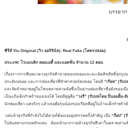
บรรยาก
เ
ซีรีส์
Viu Original (วิว ออริจินัล): Real Fake (โคตรปลอม)
ประเภท: โรแมนติก คอมเมดี้ และแอคชั่น จำนวน
12 ตอน
เรื่องราวการตีแผ่แวดวงธุรกิจค้าขายของปลอมและละเมิดลิขสิทธิ์ทุกรูป
ประดับปลอม และการท่องเที่ยวที่ทำพาสปอร์ตปลอม โดยมี
“เรียล” (รับบ
และจัดจำหน่ายอยู่ในโซนตลาดสามล้อซึ่งเป็นย่านท่องเที่ยวชื่อดังของเมืองไ
เป็นแก๊งเด็กกำพร้าของเธอได้ โดยมีคู่หูคือ
“วงรี” (รับบทโดย ปิ่นอมยิ้ม-
นักท่องเที่ยว แต่จริงๆ แล้วเธอคือรุ่นน้องของเรียลที่อยู่ในบ้านเด็กกำพร้าด
แต่แล้วธุรกิจที่กำลังไปได้สวยก็ต้องเจออุปสรรคครั้งสำคัญ เมื่อ
“ก๊อป” (รั
ในอินสตาแกรมหลักแสน ต้องเข้ามากวาดล้างธุรกิจสีเทาในตลาดสามล้อให