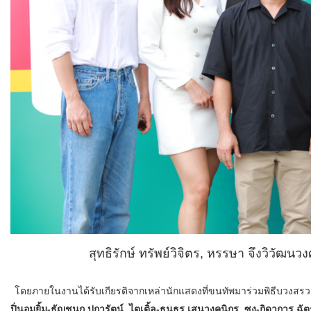
สุทธิรักษ์ ทรัพย์วิจิตร, หรรษา จึงวิวัฒนวง
โดยภายในงานได้รับเกียรติจากเหล่านักแสดงที่ขนทัพมาร่วมพิธีบวงสรวงก
ปิ่นอมยิ้ม-ธัญชนก ปการัตน์, ไตเติ้ล-ธนธร เสนางคนิกร, ซุง-กิดาการ ฉัตร