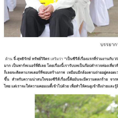
บรรยาก
ด้าน
จี๋-สุทธิรักษ์ ทรัพย์วิจิตร
เสริมว่า
“เป็นซีรีส์เรื่องแรกที่ร่วมงานกับ V
มาก เป็นพาร์ทเนอร์ที่ดีเลย โดยเรื่องนี้เรารับบทเป็น
ก๊อปตำรวจท่องเที่ยวท
ก็เลยจะติดคาแรคเตอร์ที่ชอบสร้างภาพ เหมือนมีกล้องตามถ่ายอยู่ตลอดเวล
ขึ้น สำหรับความน่าสนใจของซีรีส์เรื่องนี้คือมันจะมีความตลกร้าย จาก
ไทย แต่เราจะใส่ความคอมเมดี้เข้าไปด้วย เพื่อทำให้คนดูเข้าถึงง่ายและรู้