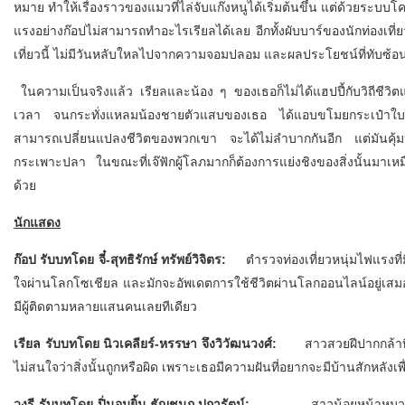
หมาย ทำให้เรื่องราวของแมวที่ไล่จับแก๊งหนูได้เริ่มต้นขึ้น แต่ด้วยระบ
แรงอย่างก๊อปไม่สามารถทำอะไรเรียลได้เลย อีกทั้งผับบาร์ของนักท่องเที่ยว
เที่ยวนี้ ไม่มีวันหลับใหลไปจากความจอมปลอม และผลประโยชน์ที่ทับซ้อนก
ในความเป็นจริงแล้ว เรียลและน้อง ๆ ของเธอก็ไม่ได้แฮปปี้กับวิถีชีว
เวลา จนกระทั่งแหลมน้องชายตัวแสบของเธอ ได้แอบขโมยกระเป๋าใบหนึ่ง
สามารถเปลี่ยนแปลงชีวิตของพวกเขา จะได้ไม่ลำบากกันอีก แต่มันคุ้มหร
กระเพาะปลา ในขณะที่เจ๊ฟักผู้โลภมากก็ต้องการแย่งชิงของสิ่งนั้นมาเ
ด้วย
นักแสดง
ก๊อป รับบทโดย จี๋-สุทธิรักษ์ ทรัพย์วิจิตร:
ตำรวจท่องเที่ยวหนุ่มไฟแรงท
ใจผ่านโลกโซเชียล และมักจะอัพเดตการใช้ชีวิตผ่านโลกออนไลน์อยู่เสม
มีผู้ติดตามหลายแสนคนเลยทีเดียว
เรียล รับบทโดย นิวเคลียร์-หรรษา จึงวิวัฒนวงศ์:
สาวสวยฝีปากกล้าที่เติ
ไม่สนใจว่าสิ่งนั้นถูกหรือผิด เพราะเธอมีความฝันที่อยากจะมีบ้านสักหลังเพ
วงรี รับบทโดย ปิ่นอมยิ้ม-ธัญชนก ปการัตน์:
สาวน้อยหน้าหมวยที่เปรี