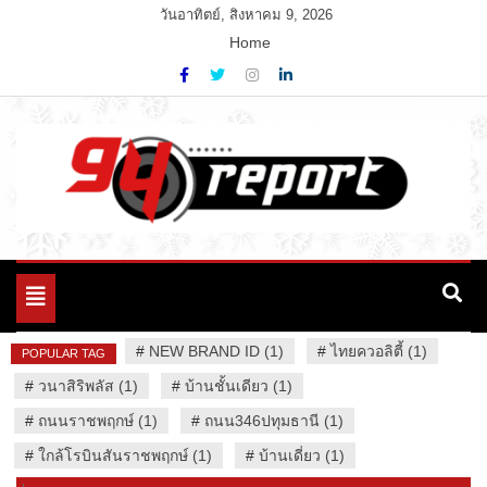
Skip
วันอาทิตย์, สิงหาคม 9, 2026
to
Home
content
Variety News
94 Report.com
Toggle
navigation
#
NEW BRAND ID (1)
#
ไทยควอลิตี้ (1)
POPULAR TAG
#
วนาสิริพลัส (1)
#
บ้านชั้นเดียว (1)
#
ถนนราชพฤกษ์ (1)
#
ถนน346ปทุมธานี (1)
#
ใกล้โรบินสันราชพฤกษ์ (1)
#
บ้านเดี่ยว (1)