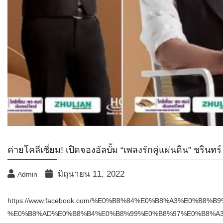
ค่ายโคลีเซี่ยม! เปิดจองอัลบั้ม “เพลงรักคู่แผ่นดิน” ชรินทร
มิถุนายน 11, 2022
Admin
https://www.facebook.com/%E0%B8%84%E0%B8%A3%E0%B8
%E0%B8%AD%E0%B8%B4%E0%B8%99%E0%B8%97%E0%B8%A