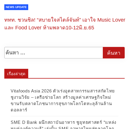
NEWS UPDATE
ททท. ชวนชิล! “สบายใจสไตล์จันท์” เอาใจ Music Lover
และ Food Lover ห้า​มพลาด​​10-12มิ.​ย.65
เรื่องล่าสุด
Vitafoods Asia 2026 ตัวเร่งอุตสาหกรรมสารสกัดไทย
ชูงานวิจัย – เครือข่ายโลก สร้างมูลค่าเศรษฐกิจใหม่
ขานรับตลาดโภชนาการสุขภาพโลกโตทะลุล้านล้าน
ดอลลาร์
SME D Bank ผนึกสถาบันอาหาร ชูยุทธศาสตร์ “แหล่ง
ทุนคู่องค์ความรู้” เร่งปั้น SME อาหารไทยสู่ตลาดโลก