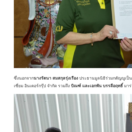
ซึ่งนอกจาก
นางรัตนา สมสกุลรุ่งเรือง
ประธานมูลนิธิร่วมกตัญญูเป็นผู
เซี่ยม อินเตอร์กรุ๊ป จำกัด รวมถึง
บิณฑ์ และเอกพัน บรรลือฤทธิ์
มาร่