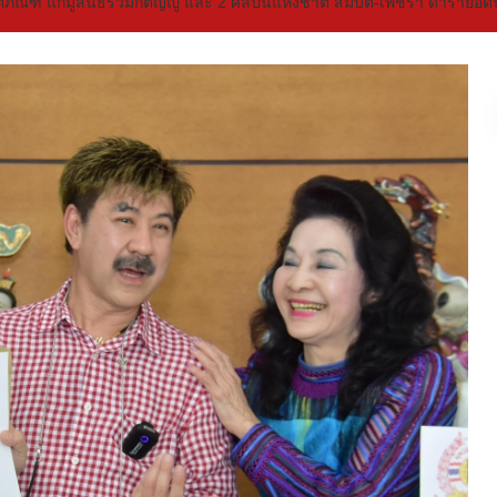
ภัณฑ์ แก่มูลนิธิร่วมกตัญญู และ 2 ศิลปินแห่งชาติ สมบัติ-เพชรา ดารายอด