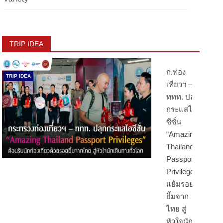
TRIP IDEA
ก.ท่อง
TRIP IDEA
เที่ยวฯ –
ททท. ปลุก
กระแสไฮ
ซีซั่น
“Amazing
Thailand
Passport
Privileges”
แย้มรอย
ยิ้มจาก
ไทย สู่
หัวใจนัก