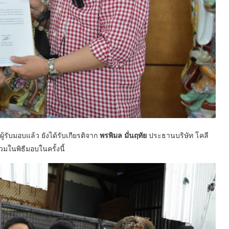
้รับมอบแล้ว ยังได้รับเกียรติจาก
พรพิมล มั่นฤทัย
ประธานบริษัท โคลี
วมในพิธีมอบในครั้งนี้