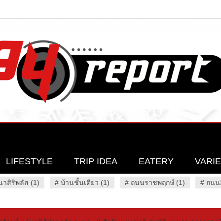
LIFESTYLE
TRIP IDEA
EATERY
VARI
นาสิริพลัส (1)
#
บ้านชั้นเดียว (1)
#
ถนนราชพฤกษ์ (1)
#
ถนน3