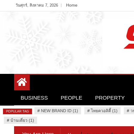
Skip
Home
วันศุกร์, สิงหาคม 7, 2026
to
content
Variety News
94 Report.com
BUSINESS
PEOPLE
PROPERTY
#
NEW BRAND ID (1)
#
ไทยควอลิตี้ (1)
#
ว
POPULAR TAG
#
บ้านเดี่ยว (1)