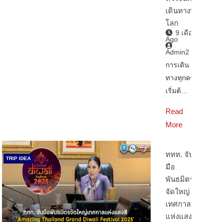
เดินทางทั่ว
โลก
9 เดือน
Ago
Admin2
การเดิน
ทางทุกครั้ง
เริ่มต้…
Read
More
ททท. จับ
TRIP IDEA
มือ
พันธมิตร
จัดใหญ่
เทศกาล
แห่งแสงสี