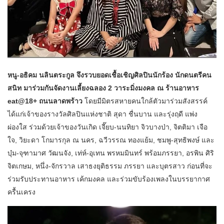
หนู-อธิคม นลินตระกูล จึงรวบยอดเชื้อเชิญศิลปินนักร้อง นักดนตรีคน
สนิท มาร่วมกันจัดงานเลี้ยงฉลอง 2 วาระมิ่งมงคล ณ ร้านอาหาร
eat@18+ ถนนลาดพร้าว
โดยมีมิตรสหายคนใกล้ตัวมาร่วมสังสรรค์
ได้แก่เจ้าของรางวัลศิลปินแห่งชาติ สุดา ชื่นบาน และรุ่งฤดี แพ่ง
ผ่องใส ร่วมด้วยเจ้าของวันเกิด เจี๊ยบ-นนทิยา จิวบางป่า, จิตติมา เจือ
ใจ, วิยะดา โกมารกุล ณ นคร, ฉวีวรรณ ทองแย้ม, ชมพู-สุทธิพงษ์ และ
บุ๋ม-จุฑามาศ วัฒนจัง, เท่ห์-อุเทน พรหมมินทร์ พร้อมภรรยา, อรพิน ศิริ
จิตเกษม, หนึ่ง-จักรวาล เสาธงยุติธรรม ภรรยา และบุตรสาว ก่อนที่จะ
ร่วมรับประทานอาหาร เค้กมงคล และร่วมขับร้องเพลงในบรรยากาศ
ครื้นเครง