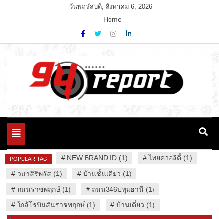
Skip
วันพฤหัสบดี, สิงหาคม 6, 2026
to
Home
content
Variety News
94 Report.com
Toggle
navigation
#
NEW BRAND ID (1)
#
ไทยควอลิตี้ (1)
POPULAR TAG
#
วนาสิริพลัส (1)
#
บ้านชั้นเดียว (1)
#
ถนนราชพฤกษ์ (1)
#
ถนน346ปทุมธานี (1)
#
ใกล้โรบินสันราชพฤกษ์ (1)
#
บ้านเดี่ยว (1)