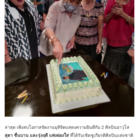
ล่าสุด เพิ่งสบโอกาสจัดงานมุทิจิตแสดงความยินดีกับ 2 ศิลปินอาวุโส
สุดา ชื่นบาน และรุ่งฤดี แพ่งผ่องใส
ที่ได้รับเชิดชูเกียรติศิลปินแห่งชาติ