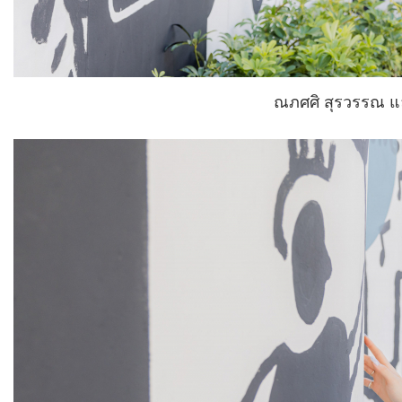
ณภศศิ สุรวรรณ แ