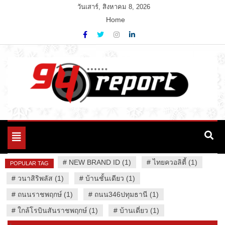
Skip
วันเสาร์, สิงหาคม 8, 2026
to
Home
content
Variety News
94 Report.com
Toggle
navigation
#
NEW BRAND ID (1)
#
ไทยควอลิตี้ (1)
POPULAR TAG
#
วนาสิริพลัส (1)
#
บ้านชั้นเดียว (1)
#
ถนนราชพฤกษ์ (1)
#
ถนน346ปทุมธานี (1)
#
ใกล้โรบินสันราชพฤกษ์ (1)
#
บ้านเดี่ยว (1)