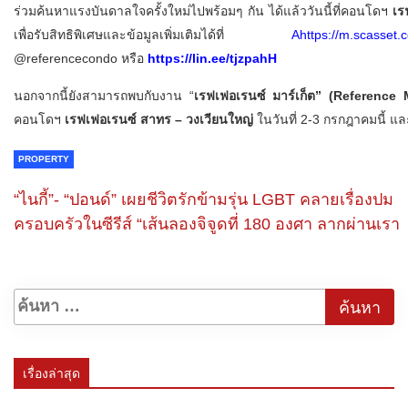
ร่วมค้นหาแรงบันดาลใจครั้งใหม่ไปพร้อมๆ กัน ได้แล้ววันนี้ที่คอนโดฯ
เร
เพื่อรับสิทธิพิเศษและข้อมูลเพิ่มเติมได้ที่
Ahttps://m.scasset
@referencecondo หรือ
https://lin.ee/tjzpahH
นอกจากนี้ยังสามารถพบกับงาน “
เรฟเฟอเรนซ์ มาร์เก็ต” (Reference
คอนโดฯ
เรฟเฟอเรนซ์ สาทร – วงเวียนใหญ่
ในวันที่ 2-3 กรกฎาคมนี้ แล
PROPERTY
“ไนกี้”- “ปอนด์” เผยชีวิตรักข้ามรุ่น LGBT คลายเรื่องปม
ครอบครัวในซีรีส์ “เส้นลองจิจูดที่ 180 องศา ลากผ่านเรา
เรื่องล่าสุด