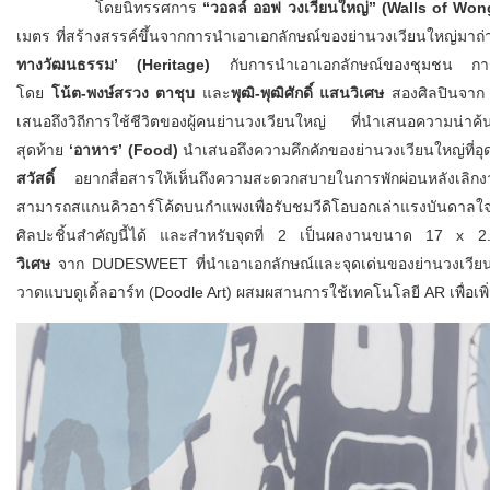
โดยนิทรรศการ
“วอลล์ ออฟ วงเวียนใหญ่
” (Walls of Wo
เมตร ที่สร้างสรรค์ขึ้นจากการนำเอาเอกลักษณ์ของย่านวงเวียนใหญ่มาถ่า
ทางวัฒนธรรม’ (Heritage)
กับการนำเอาเอกลักษณ์ของชุมชน การป
โดย
โน้ต-พงษ์สรวง ตาชุบ
และ
พุฒิ-พุฒิศักดิ์ แสนวิเศษ
สองศิลปินจาก
เสนอถึงวิถีการใช้ชีวิตของผู้คนย่านวงเวียนใหญ่ ที่นำเสนอความน่
สุดท้าย
‘อาหาร’ (Food)
นำเสนอถึงความคึกคักของย่านวงเวียนใหญ่ที่อุด
สวัสดิ์
อยากสื่อสารให้เห็นถึงความสะดวกสบายในการพักผ่อนหลังเลิกงา
สามารถสแกนคิวอาร์โค้ดบนกำแพงเพื่อรับชมวีดิโอบอกเล่าแรงบันดา
ศิลปะชิ้นสำคัญนี้ได้ และสำหรับจุดที่ 2 เป็นผลงานขนาด 17 x 
วิเศษ
จาก DUDESWEET ที่นำเอาเอกลักษณ์และจุดเด่นของย่านวงเวีย
วาดแบบดูเดิ้ลอาร์ท (Doodle Art) ผสมผสานการใช้เทคโนโลยี AR เพื่อเ