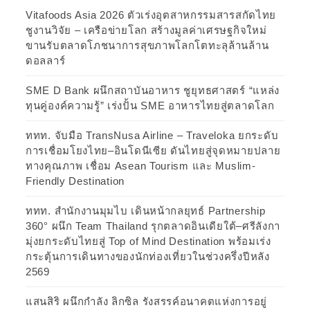
Vitafoods Asia 2026 ตัวเร่งอุตสาหกรรมสารสกัดไทย
ชูงานวิจัย – เครือข่ายโลก สร้างมูลค่าเศรษฐกิจใหม่
ขานรับตลาดโภชนาการสุขภาพโลกโตทะลุล้านล้าน
ดอลลาร์
SME D Bank ผนึกสถาบันอาหาร ชูยุทธศาสตร์ “แหล่ง
ทุนคู่องค์ความรู้” เร่งปั้น SME อาหารไทยสู่ตลาดโลก
ททท. จับมือ TransNusa Airline – Traveloka ยกระดับ
การเชื่อมโยงไทย–อินโดนีเซีย ดันไทยสู่จุดหมายปลาย
ทางคุณภาพ เชื่อม Asean Tourism และ Muslim-
Friendly Destination
ททท. สำนักงานมุมไบ เดินหน้ากลยุทธ์ Partnership
360° ผนึก Team Thailand รุกตลาดอินเดียใต้–ศรีลังกา
มุ่งยกระดับไทยสู่ Top of Mind Destination พร้อมเร่ง
กระตุ้นการเดินทางของนักท่องเที่ยวในช่วงครึ่งปีหลัง
2569
แสนสิริ ผนึกกำลัง ลิกซิล รังสรรค์อนาคตแห่งการอยู่