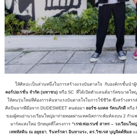
ให้ศิลปะเป็นส่วนหนึ่งในการสร้างแรงบันดาลใจ กับองค์กรชั้นนำผู
คอร์ปอเรชั่น จำกัด (มหาชน)
หรือ SC ที่ได้เปิดตัวแลนด์มาร์คขนาดใหญ
ให้คนรุ่นใหม่ที่ต้องการค้นหาแรงบันดาลใจในการใช้ชีวิต ซึ่งสร้างสรรค์โ
ศิลปินมากฝีมือจาก DUDESWEET คนต่อมา
ยอร์ช-มงคล รัตนภักดี
หรือ
ของผู้คนย่านวงเวียนใหญ่มาถ่ายทอดผ่านเทคนิคการเพ้นท์ลงบน 2 กำแพ
มาร์คแห่งใหม่ ปักหมุดที่โครงการ
“เรฟเฟอเรนซ์ สาทร – วงเวียนให
เทพหัสดิน ณ อยุธยา
,
รินทร์รตา อินทามระ
,
ดร.วิชเรศ บุญจิตต์พิมล
แ