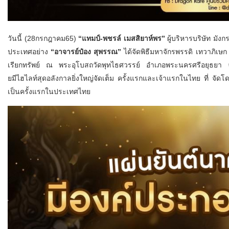
วันนี้ (28กรกฎาคม65)
“แทมป์-พชรล์ เมสสิยาห์พร”
ผู้บริหารบริษัท มังก
ประเทศอย่าง
“อาจารย์ป๋อง สุพรรณ”
ได้จัดพิธีมหาจักรพรรดิ เทวาภิเษ
เรียกทรัพย์ ณ พระอุโบสถวัดพุทไธศวรรย์ อำเภอพระนครศรีอยุธยา 
ยมีไฮไลท์สุดอลังกาลยิ่งใหญ่จัดเต็ม ครั้งแรกและเจ้าแรกในไทย ที่ จั
เป็นครั้งแรกในประเทศไทย