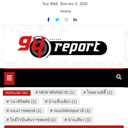
Skip
วันอาทิตย์, สิงหาคม 9, 2026
to
Home
content
Variety News
94 Report.com
Toggle
navigation
#
NEW BRAND ID (1)
#
ไทยควอลิตี้ (1)
POPULAR TAG
#
วนาสิริพลัส (1)
#
บ้านชั้นเดียว (1)
#
ถนนราชพฤกษ์ (1)
#
ถนน346ปทุมธานี (1)
#
ใกล้โรบินสันราชพฤกษ์ (1)
#
บ้านเดี่ยว (1)