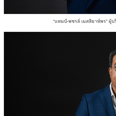
“แทมป์-พชรล์ เมสสิยาห์พร” ผู้บร