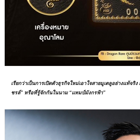
เรียกว่าเป็นการเปิดตัวธุรกิจใหม่เอาใจสายมูเตลูอย่างแท้จริ
ชรล์” หรือที่รู้จักกันในนาม “แทมป์มังกรฟ้า”