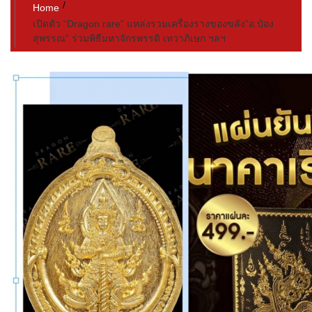
Home
เปิดตัว “Dragon rare” แหล่งรวมเครื่องรางของขลัง”อ.ป๋อง
สุพรรณ” ร่วมพิธีมหาจักรพรรดิ เทวาภิเษก ฯลฯ