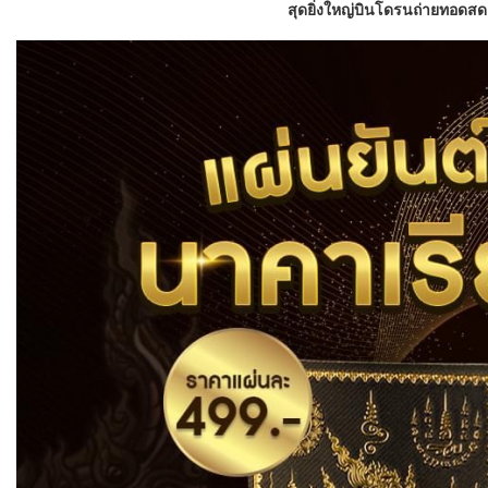
สุดยิ่งใหญ่บินโดรนถ่ายทอดสด