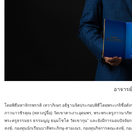
อาจารย์
โดยพิธีมหาจักรพรรดิ เทวาภิเษก อธิฐานจิตประกอบพิธีโดยพระเกจิชื่อด
ภาวนาวชิรคุณ (หลวงปู่จื่อ) วัดเขาตาเงาะอุดมพร, พระพระครูภาวนาภัทร
พระครูธรรมธร ธรรมนูญ ธมฺมโชโต วัดเขากุน” และยังมีการมอบปัจจัย
สงฆ์, กองทุนนักเรียนบาลีพระภิกษุ-สามเณร, กองทุนกิจการคณะสงฆ์, กอ