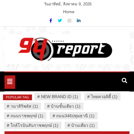
Skip
วันอาทิตย์, สิงหาคม 9, 2026
to
Home
content
Variety News
94 Report.com
Toggle
navigation
#
NEW BRAND ID (1)
#
ไทยควอลิตี้ (1)
POPULAR TAG
#
วนาสิริพลัส (1)
#
บ้านชั้นเดียว (1)
#
ถนนราชพฤกษ์ (1)
#
ถนน346ปทุมธานี (1)
#
ใกล้โรบินสันราชพฤกษ์ (1)
#
บ้านเดี่ยว (1)