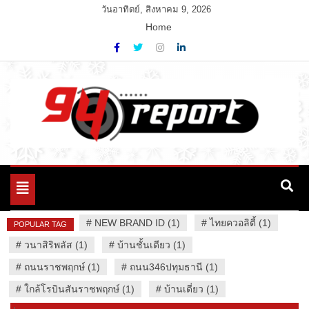
Skip
วันอาทิตย์, สิงหาคม 9, 2026
to
Home
content
Variety News
94 Report.com
Toggle
navigation
#
NEW BRAND ID (1)
#
ไทยควอลิตี้ (1)
POPULAR TAG
#
วนาสิริพลัส (1)
#
บ้านชั้นเดียว (1)
#
ถนนราชพฤกษ์ (1)
#
ถนน346ปทุมธานี (1)
#
ใกล้โรบินสันราชพฤกษ์ (1)
#
บ้านเดี่ยว (1)