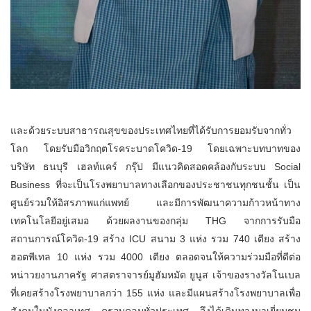
และด้วยระบบสาธารณสุขของประเทศไทยที่ได้รับการยอมรับจากทั่ว
โลก โดยรับมือวิกฤตโรคระบาดโควิด-19 โดยเฉพาะบทบาทของ
บริษัท ธนบุรี เฮลท์แคร์ กรุ๊ป มีแนวคิดสอดคล้องกับระบบ Social
Business ที่จะเป็นโรงพยาบาลทางเลือกของประชาชนทุกชนชั้น เป็น
ศูนย์รวมให้อิสรภาพแก่แพทย์ และมีการพัฒนาความก้าวหน้าทาง
เทคโนโลยีอยู่เสมอ ด้วยผลงานของกลุ่ม THG จากการรับมือ
สถานการณ์โควิด-19 สร้าง ICU สนาม 3 แห่ง รวม 740 เตียง สร้าง
ฮอตพีเทล 10 แห่ง รวม 4000 เตียง ตลอดจนให้ความร่วมมือที่ดีต่อ
หน่าวยงานภาครัฐ ศาสตราจารย์มูฮัมหมัด ยูนูส เจ้าของรางวัลโนเบล
ที่เคยสร้างโรงพยาบาลกว่า 155 แห่ง และมีแผนสร้างโรงพยาบาลเพื่อ
สังคมในบังกลาเทศ ครอบคลุมทั่วประเทศ จึงได้เดินทางมาเยี่ยมชม