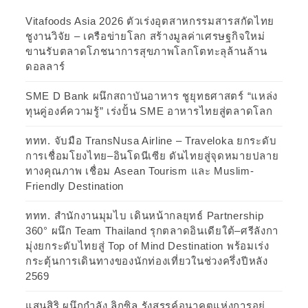
Vitafoods Asia 2026 ตัวเร่งอุตสาหกรรมสารสกัดไทย
ชูงานวิจัย – เครือข่ายโลก สร้างมูลค่าเศรษฐกิจใหม่
ขานรับตลาดโภชนาการสุขภาพโลกโตทะลุล้านล้าน
ดอลลาร์
SME D Bank ผนึกสถาบันอาหาร ชูยุทธศาสตร์ “แหล่ง
ทุนคู่องค์ความรู้” เร่งปั้น SME อาหารไทยสู่ตลาดโลก
ททท. จับมือ TransNusa Airline – Traveloka ยกระดับ
การเชื่อมโยงไทย–อินโดนีเซีย ดันไทยสู่จุดหมายปลาย
ทางคุณภาพ เชื่อม Asean Tourism และ Muslim-
Friendly Destination
ททท. สำนักงานมุมไบ เดินหน้ากลยุทธ์ Partnership
360° ผนึก Team Thailand รุกตลาดอินเดียใต้–ศรีลังกา
มุ่งยกระดับไทยสู่ Top of Mind Destination พร้อมเร่ง
กระตุ้นการเดินทางของนักท่องเที่ยวในช่วงครึ่งปีหลัง
2569
แสนสิริ ผนึกกำลัง ลิกซิล รังสรรค์อนาคตแห่งการอยู่