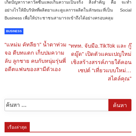
เกิดปัญหาราคาวัคซีนแพงเกินความเป็นจริง สิ่งสำคัญ คือ จะทำ
อย่างไรให้มีบริษัทที่ผลิตยาและดูแลการผลิตในลักษณะที่เป็น Social
Business เพื่อให้ประชาชนสามารถเข้าถึงได้อย่างครอบคลุม
BUSINESS
“แหม่ม คัทลียา” น้ำตาท่วม
“ททท.​ จับมือ.TikTok และ กู๊
จอ ตีบทแตก เก็บปมความ
ดมู๊ด” เปิดตัวแคมเปญใหม่
ลับ ลูกชาย คบกับหนุ่มรุ่นพี่
เชิงสร้างสรรค์ภายใต้คอน
อดีตแฟนของสามีตัวเอง
เซปต์ “เที่ยวแบบใหม่…
สไตล์คุณ”
เรื่องล่าสุด