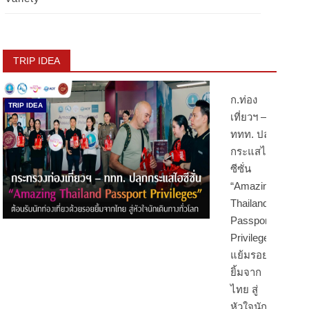
TRIP IDEA
ก.ท่อง
TRIP IDEA
เที่ยวฯ –
ททท. ปลุก
กระแสไฮ
ซีซั่น
“Amazing
Thailand
Passport
Privileges”
แย้มรอย
ยิ้มจาก
ไทย สู่
หัวใจนัก