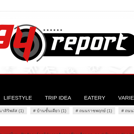
LIFESTYLE
TRIP IDEA
EATERY
VARI
นาสิริพลัส (1)
#
บ้านชั้นเดียว (1)
#
ถนนราชพฤกษ์ (1)
#
ถนน3