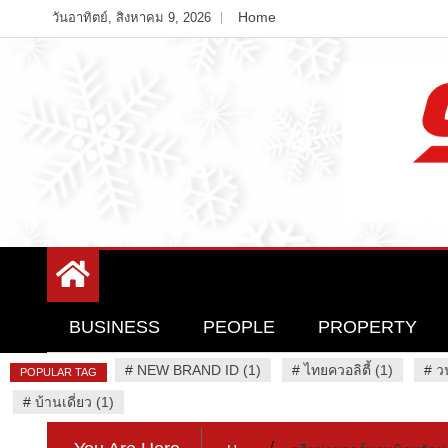
Skip
Home
วันอาทิตย์, สิงหาคม 9, 2026
to
content
Variety News
94 Report.com
BUSINESS
PEOPLE
PROPERTY
#
NEW BRAND ID (1)
#
ไทยควอลิตี้ (1)
#
ว
POPULAR TAG
#
บ้านเดี่ยว (1)