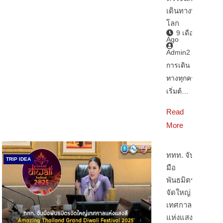
เดินทางทั่ว
โลก
9 เดือน
Ago
Admin2
การเดิน
ทางทุกครั้ง
เริ่มต้…
Read
More
ททท. จับ
TRIP IDEA
มือ
พันธมิตร
จัดใหญ่
เทศกาล
แห่งแสงสี