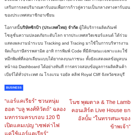
เสริมการลดปริมาณคาร์บอนเพื่อการก้าวสู่ความเป็นกลางทางคาร์บอน
ของประเทศสมาชิกอาเซียน
โอกาสนี้
บริษัทซิกป้า (ประเทศไทย) จำกัด
ผู้ให้บริการผลิตภัณฑ์
โซลูชั่นความปลอดภัยระดับโลก จากประเทศสวิตเซอร์แลนด์ ได้ร่วม
แสดงผลงานนำระบบ Tracking and Tracing มาใช้ในการบริหารงาน
จัดเก็บภาษีสรรพสามิต อาทิ การพิมพ์ Code ที่มีลักษณะเฉพาะและใช้
หมึกพิมพ์ที่ลอกเลียนแบบได้ยากลงบนภาชนะ​ ทั้งยังแสดงผลข้อมูลบน
หน้าจอ Dashboard ได้อย่างทันที การตรวจสอบข้อมูลการผลิตสินค้า
เบียร์ได้ทั่วประเทศ ณ โรงแรม รอยัล คลิฟ Royal Cliff จังหวัดชลบุรี
BUSINESS
“แอร์แคเรียร์” ชวนหนุ่ม
โนช พุฒตาล & The Lamb
ฮอต “บลู พงศ์ทิวัตถ์” ฉลอง
คอนเสิร์ต Live House ยก
มหกรรมครบรอบ 120 ปี
อัลบั้ม “ในทรรศนะของ
เปิดแคมเปญ “เซฟค่าไฟ
ข้าพเจ้า”
แค่ใช้แอร์แคเรียร์”