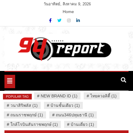
Skip
วันอาทิตย์, สิงหาคม 9, 2026
to
Home
content
Variety News
94 Report.com
Toggle
navigation
#
NEW BRAND ID (1)
#
ไทยควอลิตี้ (1)
POPULAR TAG
#
วนาสิริพลัส (1)
#
บ้านชั้นเดียว (1)
#
ถนนราชพฤกษ์ (1)
#
ถนน346ปทุมธานี (1)
#
ใกล้โรบินสันราชพฤกษ์ (1)
#
บ้านเดี่ยว (1)