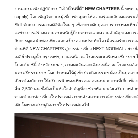
งานอบรมเชิงปฏิบัติการ
“เจ้าบ้านที่ดี” NEW CHAPTERS
นี้ ททท. 
supply) โดยเชิญวิทยากรผู้เชี่ยวชาญมาให้ความรู้และอัปเดตเทรนด
Skill ทักษะการตลาดดิจิทัลใหม่ ๆ เพื่อยกระดับบุคลากรการท่องเที
เฉพาะการสร้างความตระหนักรู้ถึงบทบาทและความสำคัญของการเป็นเจ
กับการดูแลนักท่องเที่ยวและสร้างความประทับใจ เพื่อรองรับการท่องเ
บ้านที่ดี NEW CHAPTERS สู่การท่องเที่ยว NEXT NORMAL อย่างยั่ง
เคลีย์ ประตูน้ำ กรุงเทพฯ, ภาคเหนือ ณ โรงแรมเฮอริเทจ เชียงรา
โกลเด้น ซิตี้ จังหวัดระยอง, ภาคตะวันออกเฉียงเหนือ ณ โรงแรมอัล
นครศรีธรรมราช โดยกำหนดให้ผู้เข้าร่วมกิจกรรมฯ ต้องเป็นบุคลากรห
เกี่ยวข้องกับการให้บริการนักท่องเที่ยวตลอดจนหน่วยงานที่เกี่ยวข
สิ้น 2,500 คน ซึ่งถือเป็นหัวใจสำคัญที่จะช่วยพัฒนาส่งเสริมภาพลัก
ทางเข้ามาท่องเที่ยวในประเทศ ภายหลังสถานการณ์การท่องเที่ยวกลั
เติบโตทางเศรษฐกิจภายในประเทศต่อไป