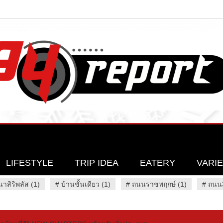
LIFESTYLE
TRIP IDEA
EATERY
VARI
นาสิริพลัส (1)
#
บ้านชั้นเดียว (1)
#
ถนนราชพฤกษ์ (1)
#
ถนน3