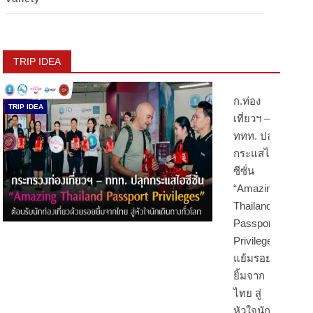
TRIP IDEA
ก.ท่อง
TRIP IDEA
เที่ยวฯ –
ททท. ปลุก
กระแสไฮ
ซีซั่น
“Amazing
Thailand
Passport
Privileges”
แย้มรอย
ยิ้มจาก
ไทย สู่
หัวใจนัก