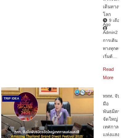
เดินทางทั่ว
โลก
9 เดือน
Ago
Admin2
การเดิน
ทางทุกครั้ง
เริ่มต้…
Read
More
ททท. จับ
TRIP IDEA
มือ
พันธมิตร
จัดใหญ่
เทศกาล
แห่งแสงสี