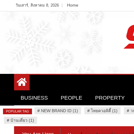
Skip
Home
วันเสาร์, สิงหาคม 8, 2026
to
content
Variety News
94 Report.com
BUSINESS
PEOPLE
PROPERTY
#
NEW BRAND ID (1)
#
ไทยควอลิตี้ (1)
#
ว
POPULAR TAG
#
บ้านเดี่ยว (1)