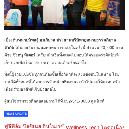
เบื้องต้น
ทนายนิพลฐ์ สุขภิบาล ประธานบริษัทกฎหมายธรรมภิบาล
จำกัด
ได้มอบเงินร่วมสมทบทุนการกุศลในครั้งนี้ จำนวน 20, 000 บาท
ด้วย ซึ่ง
หนู มิเตอร์
เตรียมนำเงินทั้งหมดไปมอบให้ครอบครัวศิลปินที่
เจ็บป่วยเพื่อเป็นการบรรเทาความเดือดร้อน​ต่อไป
ทั้งนี้ผู้ร่วมแข่งขันทุกคนต้องซื้อเสื้อกีฬาที่จะลงแข่งขันในสนาม โดย
รายได้ทั้งหมดที่ได้จากการจำหน่ายทีมงานจะนำไปมอบให้ครอบครัว
เพื่อนร่วมอาชีพที่เจ็บป่วยต่อไป
ผู้สนใจสามารถติดต่อสอบถามได้ที่ 092-541-9653 ตูนนิสต์
NEWS UPDATE
ฟูจิฟิล์ม บิสซิเนส อินโนเวชั่
Wellness Tech โตต่อเนื่อง