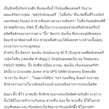
เป็นอีกหนึ่งกิจกรรมดีๆ ที่แสดงถึงน้ำใจน้องพี่คนดนตรี กับงาน
คอนเสิร์ตการกุศล ,”พลังรักนักดนตรี…ไม่ทิ้งกัน” ที่จะจัดขึ้นที่โรงเบียร์
เยอรมันตะวันแดง สาขาเลียบทางด่วนรามอินทรา ในคืนวันพฤหัสบดีที่
24 พฤศจิกายน 2565 นี้ เพื่อเป็นการระดมทุนช่วยเหลือนักดนตรีแบ๊
คอัพชื่อดังของวงการอย่าง “ปิ๊ก” จิตรกร ชุ่มเย็น ที่ประสบอุบัติเหตุจน
ต้องเข้าผ่าตัดด่วนที่ ICU ช่วยเหลือตัวเองได้น้อยเพราะกล้ามเนื้ออ่อน
แรงจากภาวะกระดูกพรุน
สำหรับ ปิ๊ก-จิตรกร ชุ่มเย็น ปัจจุบันอายุ 40 ปี เป็นลูกชายอดีตนักดนตรี
วงอินโดจีน (เพลงฮิต คำสัญญา) ปัจจุบันคุณพ่อเป็น ผอ.วิทยุชุมชน
FM107.50Mhz. ปิ๊ก กับพี่ชายป๊อบ อารยะ ชุ่มเย็น เริ่มเล่นดนตรีทำ
อัลบั้มวง Crocodile Junior ค่าย UPG GMM Grammy มีเพลงฮิต
“ชาลาวัน ลันล่า” , “ไม่อยากได้ยิน” ฯลฯ ก่อนที่หนู มิเตอร์ จะมาพบ
ชักชวนร่วมงานในวงมิเตอร์แบนด์ นอกเหนือจากการเล่นแบ็คอัพ
ต่อมา ติ๊ก ชิโร่ มาพบอีก จึงชักชวนมาเล่นแบ็คอัพด้วยกันอีก ระหว่าง
นั้นได้มีโอกาสทำงานกับคณะชวนชื่น ของ จิ้ม ชวนชื่น มีให้โอกาส
เล่นซิทคอม และเริ่มสมัครเป็นจิตอาสากับปอเต็กตึ๊ง มีโอกาสทำ