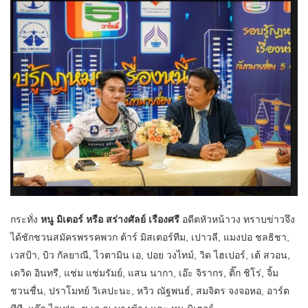
กระทั่ง
หนู มิเตอร์ หรือ สร่างศัลย์ เรืองศรี
อดีตหัวหน้าวง ทราบข่าวจึง
ได้ชักชวนสมัครพรรคพวก ต้าร์ มิสเตอร์ทีม, เปาวลี, แมงปอ ชลธิชา,
เวสป้า, บิว กัลยาณี, ไวตามิน เอ, ปอย วงไทม์, วิด ไฮเปอร์, เต้ สวอน,
เดวิด อินทรี, แช่ม แช่มรัมย์, แสน นากา, เอ๊ะ จิรากร, ติ๊ก ชิโร่, จิ้ม
ชวนชื่น, ปราโมทย์ วิเลปะนะ, หวิว ณัฐพนธ์, สมจิตร จงจอหอ, อาร์ต