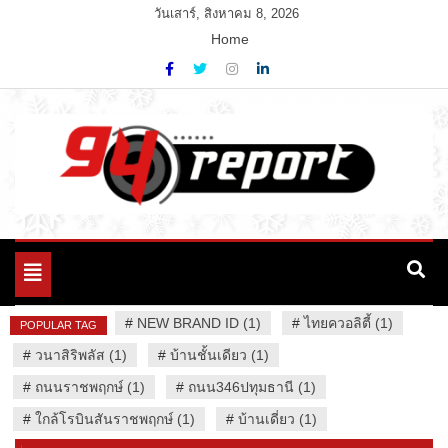
Skip
วันเสาร์, สิงหาคม 8, 2026
to
Home
content
Variety News
94 Report.com
Toggle
navigation
#
NEW BRAND ID (1)
#
ไทยควอลิตี้ (1)
POPULAR TAG
#
วนาสิริพลัส (1)
#
บ้านชั้นเดียว (1)
#
ถนนราชพฤกษ์ (1)
#
ถนน346ปทุมธานี (1)
#
ใกล้โรบินสันราชพฤกษ์ (1)
#
บ้านเดี่ยว (1)