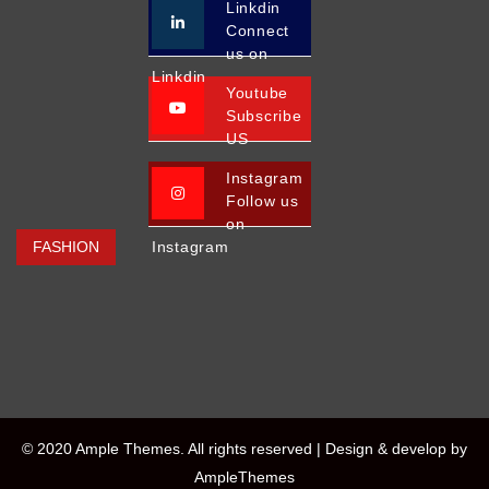
Linkdin
Connect
us on
Linkdin
Youtube
Subscribe
US
Instagram
Follow us
on
FASHION
Instagram
© 2020 Ample Themes. All rights reserved |
Design & develop by
AmpleThemes