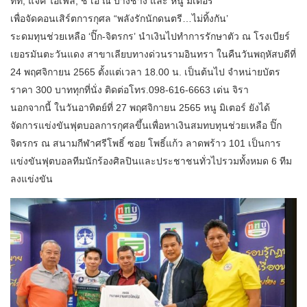
ทีที, แจ๊ค ไอเฟล, ช เอ ณ บางช้าง และ หนู มิเตอร์
เพื่อจัดคอนเสิร์ตการกุศล “พลังรักนักดนตรี…ไม่ทิ้งกัน’
ระดมทุนช่วยเหลือ ‘ปิ๊ก-จิตรกร’ นำเงินไปทำการรักษาตัว ณ โรงเบียร์
เยอรมันตะวันแดง สาขาเลียบทางด่วนรามอินทรา ในคืนวันพฤหัสบดีที่
24 พฤศจิกายน 2565 ตั้งแต่เวลา 18.00 น. เป็นต้นไป จำหน่ายบัตร
ราคา 300 บาททุกที่นั่ง ติดต่อโทร.098-616-6663 เด่น จิรา
นอกจากนี้ ในวันอาทิตย์ที่ 27 พฤศจิกายน 2565 หนู มิเตอร์ ยังได้
จัดการแข่งขันฟุตบอลการกุศลขึ้นเพื่อหาเงินสมทบทุนช่วยเหลือ ปิ๊ก
จิตรกร ณ สนามกีฬาศรีโพธิ์ ซอย โพธิ์แก้ว ลาดพร้าว 101 เป็นการ
แข่งขันฟุตบอลทีมนักร้องศิลปินและประชาชนทั่วไปรวมทั้งหมด 6 ทีม
ลงแข่งขัน