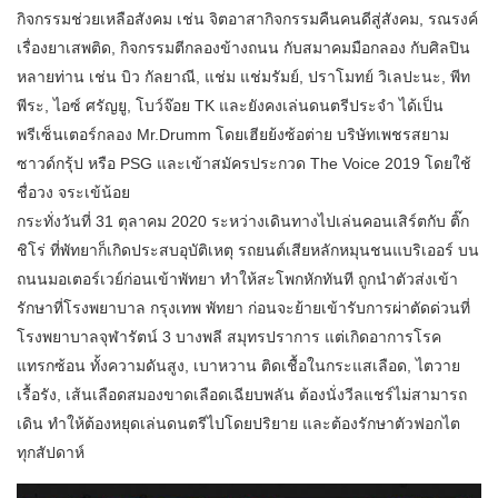
กิจกรรมช่วยเหลือสังคม เช่น จิตอาสากิจกรรมคืนคนดีสู่สังคม, รณรงค์
เรื่องยาเสพติด, กิจกรรมตีกลองข้างถนน กับสมาคมมือกลอง กับศิลปิน
หลายท่าน เช่น บิว กัลยาณี, แช่ม แช่มรัมย์, ปราโมทย์ วิเลปะนะ, พีท
พีระ, ไอซ์ ศรัญยู, โบว์จ๊อย TK และยังคงเล่นดนตรีประจำ ได้เป็น
พรีเซ็นเตอร์กลอง Mr.Drumm โดยเฮียย้งซ้อต่าย บริษัทเพชรสยาม
ซาวด์กรุ้ป หรือ PSG และเข้าสมัครประกวด The Voice 2019 โดยใช้
ชื่อวง จระเข้น้อย
กระทั่งวันที่ 31 ตุลาคม 2020 ระหว่างเดินทางไปเล่นคอนเสิร์ตกับ ติ๊ก
ชิโร่ ที่พัทยาก็เกิดประสบอุบัติเหตุ รถยนต์เสียหลักหมุนชนแบริเออร์ บน
ถนนมอเตอร์เวย์ก่อนเข้าพัทยา ทำให้สะโพกหักทันที ถูกนำตัวส่งเข้า
รักษาที่โรงพยาบาล กรุงเทพ พัทยา ก่อนจะย้ายเข้ารับการผ่าตัดด่วนที่
โรงพยาบาลจุฬารัตน์ 3 บางพลี สมุทรปราการ แต่เกิดอาการโรค
แทรกซ้อน ทั้งความดันสูง, เบาหวาน ติดเชื้อในกระแสเลือด, ไตวาย
เรื้อรัง, เส้นเลือดสมองขาดเลือดเฉียบพลัน ต้องนั่งวีลแชร์ไม่สามารถ
เดิน ทำให้ต้องหยุดเล่นดนตรีไปโดยปริยาย และต้องรักษาตัวฟอกไต
ทุกสัปดาห์