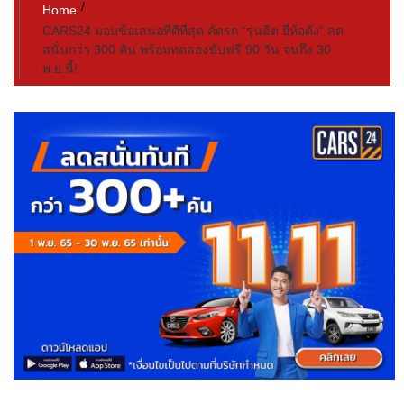
Home
CARS24 มอบข้อเสนอที่ดีที่สุด คัดรถ “รุ่นฮิต ยี่ห้อดัง” ลด
สนั่นกว่า 300 คัน พร้อมทดลองขับฟรี 90 วัน จนถึง 30
พ.ย.นี้!