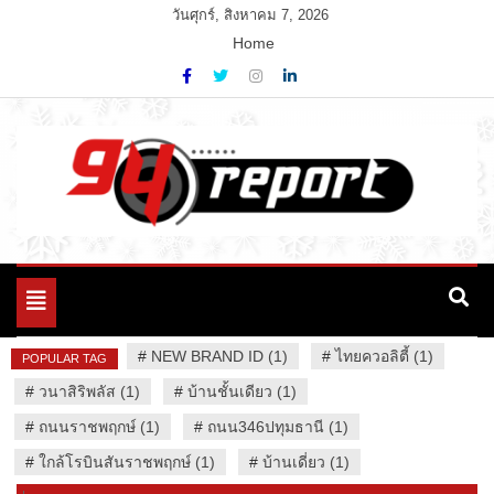
Skip
วันศุกร์, สิงหาคม 7, 2026
to
Home
content
Variety News
94 Report.com
Toggle
navigation
#
NEW BRAND ID (1)
#
ไทยควอลิตี้ (1)
POPULAR TAG
#
วนาสิริพลัส (1)
#
บ้านชั้นเดียว (1)
#
ถนนราชพฤกษ์ (1)
#
ถนน346ปทุมธานี (1)
#
ใกล้โรบินสันราชพฤกษ์ (1)
#
บ้านเดี่ยว (1)