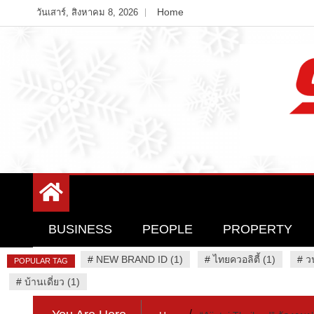
Skip
Home
วันเสาร์, สิงหาคม 8, 2026
to
content
Variety News
94 Report.com
BUSINESS
PEOPLE
PROPERTY
#
NEW BRAND ID (1)
#
ไทยควอลิตี้ (1)
#
ว
POPULAR TAG
#
บ้านเดี่ยว (1)