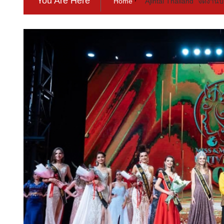
You Are Here
Home
“Ajintai Thailand” จัดงา