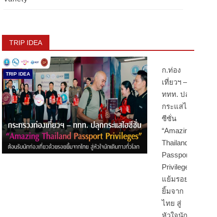
TRIP IDEA
ก.ท่อง
TRIP IDEA
เที่ยวฯ –
ททท. ปลุก
กระแสไฮ
ซีซั่น
“Amazing
Thailand
Passport
Privileges”
แย้มรอย
ยิ้มจาก
ไทย สู่
หัวใจนัก