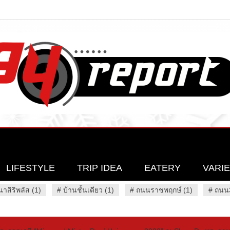
LIFESTYLE
TRIP IDEA
EATERY
VARI
นาสิริพลัส (1)
#
บ้านชั้นเดียว (1)
#
ถนนราชพฤกษ์ (1)
#
ถนน3