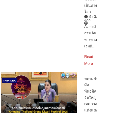
เดินทางทั่ว
โลก
9 เดือน
Ago
Admin2
การเดิน
ทางทุกครั้ง
เริ่มต้…
Read
More
ททท. จับ
TRIP IDEA
มือ
พันธมิตร
จัดใหญ่
เทศกาล
แห่งแสงสี