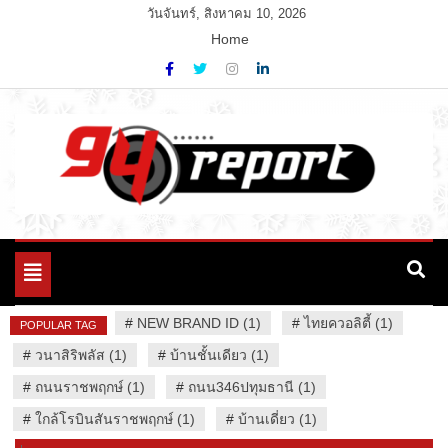
Skip
วันจันทร์, สิงหาคม 10, 2026
to
Home
content
Variety News
94 Report.com
Toggle
navigation
#
NEW BRAND ID (1)
#
ไทยควอลิตี้ (1)
POPULAR TAG
#
วนาสิริพลัส (1)
#
บ้านชั้นเดียว (1)
#
ถนนราชพฤกษ์ (1)
#
ถนน346ปทุมธานี (1)
#
ใกล้โรบินสันราชพฤกษ์ (1)
#
บ้านเดี่ยว (1)