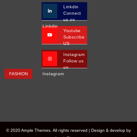
Linkdin
Connect
us on
Linkdin
Youtube
Subscribe
US
Instagram
Follow us
on
FASHION
Instagram
© 2020 Ample Themes. All rights reserved |
Design & develop by