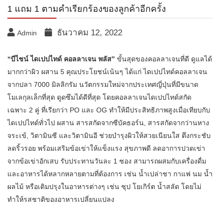
1 แถม 1 ตามคำเรียกร้องของลูกค้าอีกครั้ง
ธันวาคม 12, 2022
Admin
“บีไชน์ ไดเปปไทด์ คอลลาเจน พลัส”
ขั้นสุดของคอลลาเจนที่ดี ดูแลได้
มากกว่าผิว ผสาน 5 คุณประโยชน์เน้นๆ ได้แก่ ไดเปปไทด์คอลลาเจน
จากปลา 7000 มิลลิกรัม นวัตกรรมใหม่จากประเทศญี่ปุ่นที่มีขนาด
โมเลกุลเล็กที่สุด ดูดซึมได้ดีที่สุด โดยคอลลาเจนไดเปปไทด์สกัด
เฉพาะ 2 คู่ ที่เรียกว่า PO และ OG ทำให้มีประสิทธิภาพสูงเมื่อเทียบกับ
ไดเปปไทด์ทั่วไป ผสาน สารสกัดจากซีบัคธอร์น, สารสกัดจากว่านหาง
จระเข้, วิตามินซี และวิตามินอี ช่วยบำรุงผิวให้สวยเนียนใส ตึงกระชับ
ลดริ้วรอย พร้อมเสริมข้อเข่าให้แข็งแรง สุขภาพดี ลดอาการปวดเข่า
จากข้อเข่าอักเสบ รับประทานวันละ 1 ซอง สามารถผสมกับเครื่องดื่ม
และอาหารได้หลากหลายตามที่ต้องการ เช่น น้ำเปล่าชา กาแฟ นม น้ำ
ผลไม้ หรือเติมปรุงในอาหารต่างๆ เช่น ซุป โยเกิร์ต น้ำสลัด โดยไม่
ทำให้รสชาติของอาหารเปลี่ยนแปลง