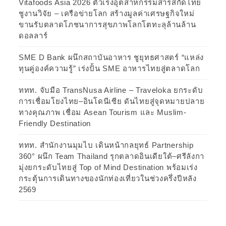
Vitafoods Asia 2026 ตัวเร่งอุตสาหกรรมสารสกัดไทย
ชูงานวิจัย – เครือข่ายโลก สร้างมูลค่าเศรษฐกิจใหม่
ขานรับตลาดโภชนาการสุขภาพโลกโตทะลุล้านล้าน
ดอลลาร์
SME D Bank ผนึกสถาบันอาหาร ชูยุทธศาสตร์ “แหล่ง
ทุนคู่องค์ความรู้” เร่งปั้น SME อาหารไทยสู่ตลาดโลก
ททท. จับมือ TransNusa Airline – Traveloka ยกระดับ
การเชื่อมโยงไทย–อินโดนีเซีย ดันไทยสู่จุดหมายปลาย
ทางคุณภาพ เชื่อม Asean Tourism และ Muslim-
Friendly Destination
ททท. สำนักงานมุมไบ เดินหน้ากลยุทธ์ Partnership
360° ผนึก Team Thailand รุกตลาดอินเดียใต้–ศรีลังกา
มุ่งยกระดับไทยสู่ Top of Mind Destination พร้อมเร่ง
กระตุ้นการเดินทางของนักท่องเที่ยวในช่วงครึ่งปีหลัง
2569