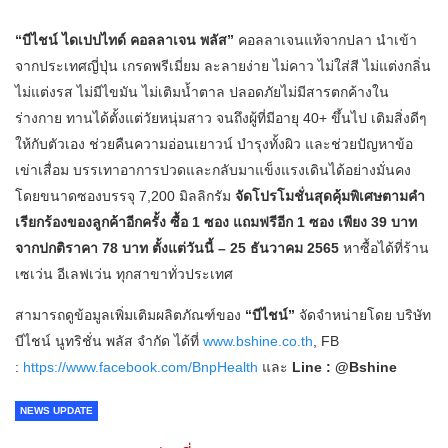
“บีไชน์ ไดเปปไทด์ คอลลาเจน พลัส”
คอลลาเจนแท้จากปลา นำเข้า
จากประเทศญี่ปุ่น เกรดพรีเมี่ยม ละลายง่าย ไม่คาว ไม่ใส่สี ไม่แต่งกลิ่น
ไม่แต่งรส ไม่มีไขมัน ไม่เติมน้ำตาล ปลอดภัยไม่มีสารตกค้างใน
ร่างกาย ทานได้ตั้งแต่วัยหนุ่มสาว จนถึงผู้ที่มีอายุ 40+ ขึ้นไป เติมสิ่งดีๆ
ให้กับตัวเอง ช่วยคืนความอ่อนเยาวน์ บำรุงทั้งผิว และช่วยปัญหาข้อ
เข่าเสื่อม บรรเทาอาการปวดและกลับมาแข็งแรงเดินได้อย่างมั่นคง
โดยขนาดซองบรรจุ 7,200 มิลลิกรัม
จัดโปรโมชั่นสุดคุ้มพิเศษตามคำ
เรียกร้องของลูกค้าอีกครั้ง ซื้อ 1 ซอง แถมฟรีอีก 1 ซอง เพียง 39 บาท
จากปกติราคา 78 บาท ตั้งแต่วันนี้ – 25 ธันวาคม 2565
หาซื้อได้ที่ร้าน
เซเว่น อีเลฟเว่น ทุกสาขาทั่วประเทศ
สามารถดูข้อมูลเพิ่มเติมผลิตภัณฑ์ของ
“บีไชน์”
จัดจำหน่ายโดย บริษัท
บีไชน์ นูทริชั่น พลัส จำกัด ได้ที่
www.bshine.co.th
, FB
:
https://www.facebook.com/BnpHealth
และ
Line : @Bshine
NEWS UPDATE