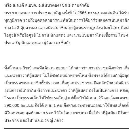
หรือ ส.จ.เต้ ส.อบจ. อ.สันป่าตอง เขต 1 ตามลำดับ
บรรยากาศของการประชุมสามัญ ครั้งที่ 1/ 2566 พรรครวมแผ่นดิน ได้
ทุกภูมิภาค รวมถึงบุคคลสาธารณะศิลปินดาราได้มาร่วมสมัครเป็นสมาช
รางวัล 3 ตุ๊กตาทอง และอดีตสมาชิกสภาผู้แทนราษฎรจังหวัดยโสธร ติดต่อก
ไอศูรย์ หรือไอศูรย์ ไมดาน นักแสดง และนายแบบชาวไทยเชื้อสาย ไทย-
ประเสริฐ นักแสดงและผู้จัดละครชื่อดัง
ทั้งนี้ พล.อ.วิชญ์ เทพหัสดิน ณ อยุธยา ได้กล่าวว่า การประชุมดังกล่าว
แนะนำตัวว่าที่ผู้สมัคร ไม่ได้ชิงตัดหน้าพรรคไหน ซึ่งพรรคได้รวมตัวผู้ม
เป็นพรรคของสมาชิกทั้งประเทศ เพื่อดูแลประชาชน ยึดหลักรักสามัคคี ปร
อุดมการณ์เดียวกัน ซึ่งการแนะนำตัว ว่าที่ผู้สมัคร ยังไม่เป็นทางการ หล
” รผด.เป็นพรรคเล็ก ไม่ใช่พรรคใหญ่ แต่ตั้งเป้าได้ ส.ส. 25 คน โดยเฉพาะ 
390,000 คะแนน ถึงได้ ส.ส. 1 คน จึงหวังประชาชนออกมาใช้สิทธิเลือกตั้ง
ดีในอนาคต สุดท้ายฝาก รผด.ไว้ในใจประชาชน เพื่อให้ว่าที่ผู้สมัครมีโ
ประชาชนต่อไป” พล.อ.วิชญ์ กล่าว