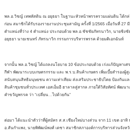
พล.อ.วิชญ์ เทพหัสดิน ณ อยุธยา ในฐานะหัวหน้าพรรครวมแผ่นดิน ได้กล
ก่อน สมาชิกได้รับรองรายงานประชุมสามัญ ครั้งที่ 1/2565 เมื่อวันที่ 
ตำแหน่งที่ว่าง 4 ตำแหน่ง ประกอบด้วย พล.อ.ชัชชัยภัทรนาวิก, นายชิงชั
อยุธยา นายเชนทร์ ภัทรนาวิก กรรมการบริหารพรรค ด้วยมติเอกฉันท์
จากนั้น พล.อ.วิชญ์ ได้แถลงนโยบาย 10 ข้อประกอบด้วย เร่งแก้ปัญหาเศ
กีฬา พัฒนาระบบเกษตรกรรม และ พ.ร.บ.สินค้าเกษตร เพิ่มเบี้ยสำรองผู้ส
สนับสนุนสิทธิมนุษยชน ความเท่าเทียม ส่งเสริมประชาธิปไตย ป้องกัน
สินค้าชุมชนทั่วประเทศ เอสเอ็มอี ฮาลาลสู่สากล ภายใต้วิสัยทัศน์ พัฒ
คำขวัญพรรค ว่า “เปลี่ยน…ไปด้วยกัน”
ต่อมา ได้แนะนำตัวว่าที่ผู้สมัคร ส.ส.เชียงใหม่บางส่วน จาก 11 เขต อาท
อ.สันกำแพง, นายพิพัฒน์พงศ์ เดชา สมาชิกสภาองค์การบริหารส่วนจังหวัด