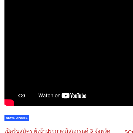
NEWS UPDATE
เปิดรับสมัคร ผู้เข้าประกวดมิสแกรนด์ 3 จังหวัด
SCG