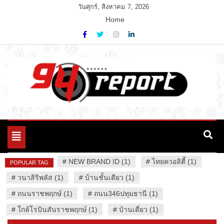
Skip
วันศุกร์, สิงหาคม 7, 2026
to
Home
content
Variety News
94 Report.com
Toggle
navigation
#
NEW BRAND ID (1)
#
ไทยควอลิตี้ (1)
POPULAR TAG
#
วนาสิริพลัส (1)
#
บ้านชั้นเดียว (1)
#
ถนนราชพฤกษ์ (1)
#
ถนน346ปทุมธานี (1)
#
ใกล้โรบินสันราชพฤกษ์ (1)
#
บ้านเดี่ยว (1)