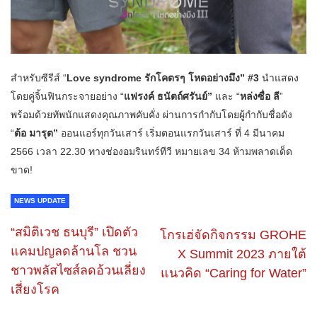
สำหรับซีรีส์ “
Love syndrome รักโคตรๆ โหดอย่างมึง” #3
นำแสดง
โดยคู่จิ้นฟินกระจายอย่าง “
แฟรงค์ ธนัตถ์ศรันย์”
และ “
หล่งซื่อ ลี
”
พร้อมด้วยทัพนักแสดงคุณภาพคับคั่ง ผ่านการกำกับโดยผู้กำกับชื่อดัง
“
ต้อ มารุต”
ออนแอร์ทุกวันเสาร์ เริ่มตอนแรกวันเสาร์ ที่ 4 มีนาคม
2566 เวลา 22.30 ทางช่องอมรินทร์ทีวี หมายเลข 34 ห้ามพลาดเด็ด
ขาด!
NEWS UPDATE
“สมิติเวช ธนบุรี” เปิดตัว
โกรเฮ่จัดกิจกรรม GROHE
แคมปญลดล้านโล ชวน
X Summit 2023 ภายใต้
ชาวพลัสไซส์ลดอ้วนเลี่ยง
แนวคิด “Caring for Water”
เสี่ยงโรค