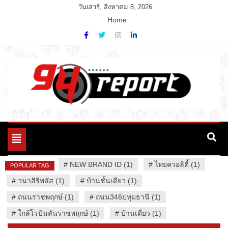
Skip
วันเสาร์, สิงหาคม 8, 2026
to
Home
content
Variety News
94 Report.com
Toggle
navigation
#
NEW BRAND ID (1)
#
ไทยควอลิตี้ (1)
POPULAR TAG
#
วนาสิริพลัส (1)
#
บ้านชั้นเดียว (1)
#
ถนนราชพฤกษ์ (1)
#
ถนน346ปทุมธานี (1)
#
ใกล้โรบินสันราชพฤกษ์ (1)
#
บ้านเดี่ยว (1)