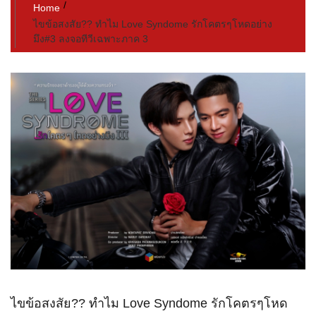
Home
ไขข้อสงสัย?? ทำไม Love Syndome รักโคตรๆโหดอย่าง
มึง#3 ลงจอทีวีเฉพาะภาค 3
ไขข้อสงสัย?? ทำไม Love Syndome รักโคตรๆโหด