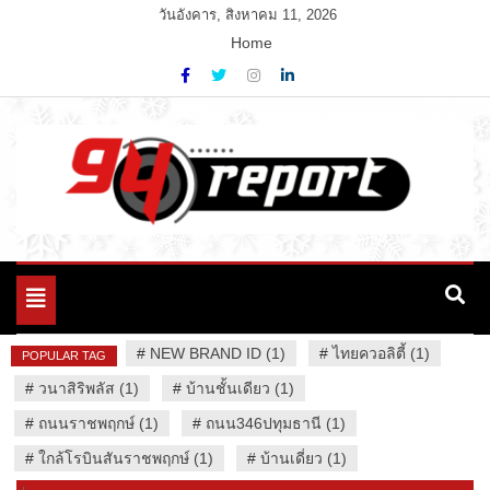
Skip
วันอังคาร, สิงหาคม 11, 2026
to
Home
content
Variety News
94 Report.com
Toggle
navigation
#
NEW BRAND ID (1)
#
ไทยควอลิตี้ (1)
POPULAR TAG
#
วนาสิริพลัส (1)
#
บ้านชั้นเดียว (1)
#
ถนนราชพฤกษ์ (1)
#
ถนน346ปทุมธานี (1)
#
ใกล้โรบินสันราชพฤกษ์ (1)
#
บ้านเดี่ยว (1)