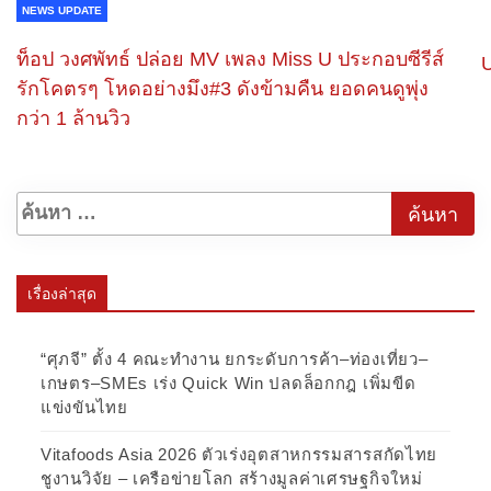
NEWS UPDATE
ท็อป วงศพัทธ์ ปล่อย MV เพลง Miss U ประกอบซีรีส์
รักโคตรๆ โหดอย่างมึง#3 ดังข้ามคืน ยอดคนดูพุ่ง
กว่า 1 ล้านวิว
เรื่องล่าสุด
“ศุภจี” ตั้ง 4 คณะทำงาน ยกระดับการค้า–ท่องเที่ยว–
เกษตร–SMEs เร่ง Quick Win ปลดล็อกกฎ เพิ่มขีด
แข่งขันไทย
Vitafoods Asia 2026 ตัวเร่งอุตสาหกรรมสารสกัดไทย
ชูงานวิจัย – เครือข่ายโลก สร้างมูลค่าเศรษฐกิจใหม่