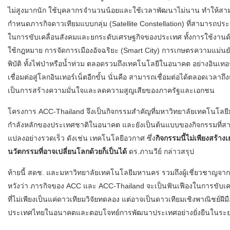
ไม่สูงมากนัก ใช้บุคลากรจำนวนน้อยและใช้
เวลาพัฒนาไม่นาน
ทำให้สา
กำหนดภารกิ
จดาวเทียมแบบกลุ่ม (
Satellite Constellation)
ที่สามารถประย
ในการขั
บเคลื่อนสังคมและยกระดับเศรษฐกิ
จของประเทศ ทั้งการใช้งานด
ใช้
กฎหมาย การจัดการเมืองอัจฉริยะ (
Smart City)
การเกษตรความแม่นยำ
พิ
บัติ ทั้งไฟป่าหรือน้ำท่วม ตลอดรวมถึงเทคโนโลยีในอนาคต อย่างอินเทอร
เชื่อมต่
อสู่โลกอินเทอร์เน็ตอีกขั้น นั่นคือ สามารถเชื่อมต่อได้ตลอดเวลาถึ
ง
เป็นการสร้างความมั่
นใจและลดความสูญเสียของภาครั
ฐและเอกชน
โครงการ
ACC-Thailand
จึงเป็นกิจกรรมสำคัญที่มหาวิ
ทยาลัยเทคโนโลยีม
กำลังหลั
กของประเทศชาติในอนาคต และยังเป็นต้นแบบของกิจกรรมที่
สา
แปลงอย่างรวดเร็ว ดังเช่น เทคโนโลยีอวกาศ ซึ่ง
กิจกรรมนี้ไม่เพียงสร้
างเ
นวัตกรรมที่อาจเปลี่ยนโลกด้
วยก็เป็นได้
ดร.ภานวีย์ กล่าวสรุป
ท้ายนี้ สดช. และมหาวิทยาลัยเทคโนโลยีมหานคร รวมถึงผู้เชี่ยวชาญจาก
หวังว่า ภารกิจของ
ACC
และ
ACC-Thailand
จะเป็นฟันเฟืองในการขับเคล
ที่ไม่เพียงเป็นแค่ดาวเทียมวิจั
ยทดลอง แต่อาจเป็นดาวเทียมเชิงพาณิชย์
ฝี
ประเทศไทยในอนาคตและตอบโจทย์
การพัฒนาประเทศอย่างยั่งยื
นในระ