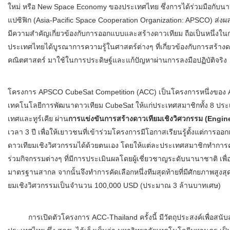
ใหม่ หรือ
New Space Economy
ของประเทศไทย ซึ่งการได้ร่วมมือกับน
แปซิฟิก (
Asia-Pacific Space Cooperation Organization: APSCO)
ส่งผ
มีความสำคัญเกี่ยวข้องกั
บการออกแบบและสร้างดาวเทียม ถือเป็นหนึ่งในกล
ประเทศไทยได้บู
รณาการความรู้ในศาสตร์ต่างๆ ที่เกี่ยวข้องกับการสร้างด
คณิตศาสตร์ มาใช้ในการประดิษฐ์และแก้ปั
ญหาผ่านการลงมือปฏิบัติจริง
โครงการ
APSCO CubeSat Competition (ACC)
เป็นโครงการหนึ่งของ
เทคโนโลยี
การพัฒนาดาวเทียม
CubeSat
ให้แก่ประเทศสมาชิกทั้ง
8
ประเ
เทศและทูร์เคีย ผ่าน
การแข่งขันการสร้างดาวเที
ยมเชิงวิศวกรรม (
Engin
เวลา
3
ปี เพื่อให้เยาวชนที่เข้าร่
วมโครงการมีโอกาสเรียนรู้ตั้
งแต่การออก
ดาวเที
ยมเชิงวิศวกรรมได้ด้วยตนเอง โดยให้แต่ละประเทศสมาชิกทำการค
ร่วมกิจกรรมต่างๆ ที่มีการประเมินผลโดยผู้เชี่
ยวชาญระดับนานาชาติ เพื่อ
มาตรฐานสากล จากนั้นจึงทำการคัดเลือกหนึ่งที
มสุดท้ายที่มีศักยภาพสูงสุ
ยมเชิงวิศวกรรมเป็นจำนวน
100,000 USD (
ประมาณ
3
ล้านบาทเศษ)
การเปิดตัวโครงการ
ACC-Thailand
ครั้งนี้ มีวัตถุประสงค์เพื่อสนับ