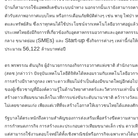
บ้านก็สามารถใช้
แอพพลิเคชันระบบนำทาง นอกจากนั้นเรายังสามารถค
ตัวรั
บสภาพอากาศแบบไหน หรือการเตือนภัยพิบัติต่างๆ เช่น พายุ ไฟป่า ห
ตและทรัพย์สิน ซึ่งเราทุกคนได้ใช้ประโยชน์
จากเทคโนโลยีอวกาศอยู่แล้ว
ประเทศไทยยังมีกิจการที่เกี่
ยวข้องกับอุตสาหกรรมอวกาศและอุ
ตสาหกรรมต
SMEs)
Start-up
กลาง ขนาดย่อม (
และ
ซึ่งกิจการต่างๆ เหล่านี้ก่อใ
56,122
ประมาณ
ล้านบาทต่อปี
ดร.พรพรรณ ตันนุกิจ
ผู้อำนวยการกองกิจการอวกาศแห่
งชาติ สำนักงานคณ
(สดช.)
กล่าวว่า ปัจจุบันเทคโนโลยีดิจิทัลได้
หลอมรวมกับเทคโนโลยีอวกาศ
การสร้างมีราคาถูกลง เพราะดาวเทียมไม่จำเป็นต้องมี
ขนาดใหญ่อีกต่อไป 
ของผู้เชี่ยวชาญที่มีองค์
ความรู้ในด้านวิทยาศาสตร์และวิ
ศวกรรมเท่านั้น 
สร้างดาวเที
ยมขนาดเล็กในเวทีการแข่งขันระดั
บนานาชาติ คว้ารางวัลแล
ไม่เคยขาดคนเก่ง เพียงแต่เวทีที่จะสร้างโอกาสให้
เยาวชนไทยได้แสดงศักย
รัฐบาลได้ตระหนักถึงความสำคั
ญของการส่งเสริมเพื่อสร้างขี
ดความสามา
การกำหนดภารกิจ การสร้างและประกอบดาวเที
ยมขนาดเล็ก เช่น ดาวเท
แต่สามารถใช้
งานตอบโจทย์ได้ทั้งเชิงพาณิชย์
หรือภารกิจเฉพาะทางได้มาก