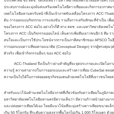
ประเทศไทย ซึ่ง สดช. ได้เล็งเห็นว่า
มหาวิทยาลั
ยเทคโนโลยีมหานคร
เป็
ประสบการณ์และมุ่
งมั่นส่งเสริมเทคโนโลยีดาวเที
ยมและกิจการอวกาศม
เทคโนโลยีมหานครรับหน้าที่เป็
นเจ้าภาพขับเคลื่อนโครงการ
ACC-Thail
ต้น การออกแบบกิจกรรม การแข่งขัน รวมถึงการเสริมทักษะที่จำเป็น เพื่อเ
ของโครงการ
ACC
ต่อไป อย่างไรก็ดี ทาง สดช. และมหาวิทยาลัยเทคโนโ
โครงการ
ACC
เป็นกิจกรรมออนไลน์ เห็นควรเพิ่มทีมเยาวชนอีก
5
ทีม ร
สนใจและเป็
นการใช้ประโยชน์จากการเป็นภาคี
สมาชิกของ
APSCO
ในอี
การออกแบบดาวเที
ยมตามแนวคิด (
Conceptual Design)
จากผู้ทรงคุณวุ
ตัวจริง เพื่อเข้ากิจกรรมอื่นๆ ของ
ACC
ต่อไป
ACC-Thailand
จึงเป็นก้าวย่างสำคัญที่จะจุ
ดประกายและเปิดโอกาสให้
ความรู้ ความสามารถในการออกแบบและสร้
างดาวเทียม
CubeSat
ตลอด
ความเป็นไปได้ในการต่อยอดธุรกิ
จของตนด้วยเทคโนโลยีที่
เยาวชนไทยสร
สำหรับแนวโน้มด้านเทคโนโลยี
อวกาศที่เกี่ยวข้องกับดาวเที
ยมในภูมิภาคเ
มหาวิทยาลัยเทคโนโลยี
มหานคร
มีความเห็นว่า มีความก้าวหน้าอย่างมาก 
และปล่อยดาวเที
ยมได้เอง โดยมีแนวโน้มที่จะมุ่งสร้
างดาวเทียมขนาดเล็ก
เกิน
50
กิโลกรัม ที่ระดับความสูงจากพื้นโลกไม่
เกิน
1,000
กิโลเมตร ด้วยเ