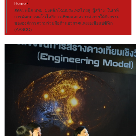
Home
สดช. ผนึก มทม.​ มุ่งพลิกโฉมประเทศไทยสู่ ‘ผู้สร้าง’ ในเวที
การพัฒนาเทคโนโลยีดาวเทียมและอวกาศ ภายใต้กิจกรรม
ขององค์การความร่วมมือด้านอวกาศแห่งเอเชียแปซิฟิก
(APSCO)