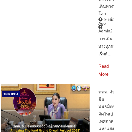
เดินทางทั่ว
โลก
9 เดือน
Ago
Admin2
การเดิน
ทางทุกครั้ง
เริ่มต้…
Read
More
ททท. จับ
TRIP IDEA
มือ
พันธมิตร
จัดใหญ่
เทศกาล
แห่งแสงสี