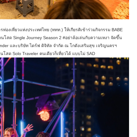
ท่องเที่ยวแห่งประเทศไทย (ททท.) ให้เกียรติเข้าร่วมกิจกรรม BABE
คนโสด Single Journey Season 2 #อย่าล้อเล่นกับความเหงา จัดขึ้น
der และบริษัท ไดร์ฟ ดิจิทัล จำกัด ณ โกดังเสริมสุข เจริญนครฯ
โสด Solo Traveler คนเดียวก็เที่ยวได้ แบบไม่ SAD