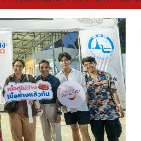
ด นำร่องกิจกรรมแรก BABE FEST ในโครงการเส้นทางคนโสด Single Jou