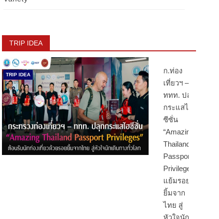
TRIP IDEA
ก.ท่อง
TRIP IDEA
เที่ยวฯ –
ททท. ปลุก
กระแสไฮ
ซีซั่น
“Amazing
Thailand
Passport
Privileges”
แย้มรอย
ยิ้มจาก
ไทย สู่
หัวใจนัก