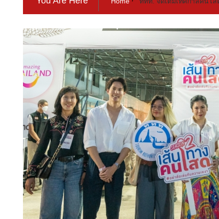
You Are Here
Home
ททท. จัดเต็มเทศกาลคนโส