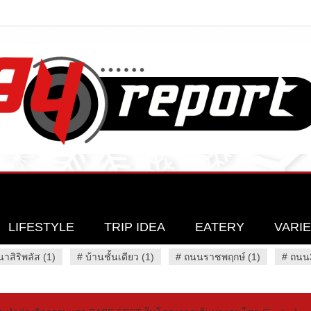
LIFESTYLE
TRIP IDEA
EATERY
VARI
นาสิริพลัส (1)
#
บ้านชั้นเดียว (1)
#
ถนนราชพฤกษ์ (1)
#
ถนน3