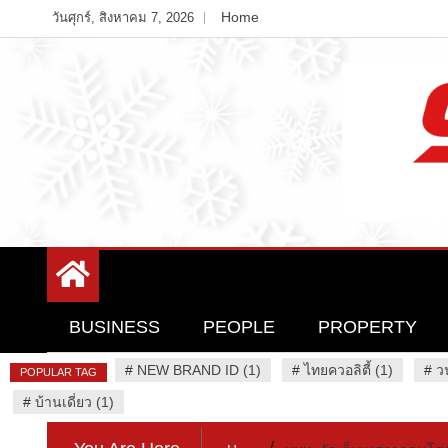
Skip
Home
วันศุกร์, สิงหาคม 7, 2026
to
content
Variety News
94 Report.com
BUSINESS
PEOPLE
PROPERTY
#
NEW BRAND ID (1)
#
ไทยควอลิตี้ (1)
#
ว
POPULAR TAG
#
บ้านเดี่ยว (1)