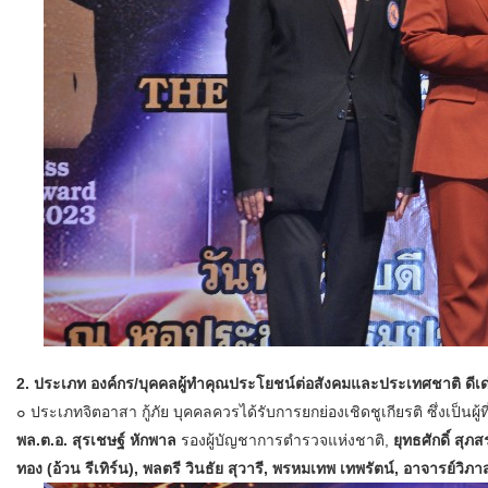
2. ประเภท องค์กร/บุคคลผู้ทำคุณประโยชน์ต่อสังคมและประเทศชาติ ดีเด่
๐ ประเภทจิตอาสา กู้ภัย บุคคลควรได้รับการยกย่องเชิดชูเกียรติ ซึ่งเป็น
พล.ต.อ. สุรเชษฐ์ หักพาล
รองผู้บัญชาการตำรวจแห่งชาติ,
ยุทธศักดิ์ สุภส
ทอง (อ้วน รีเทิร์น), พลตรี วินธัย สุวารี, พรหมเทพ เทพรัตน์, อาจารย์วิภ