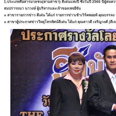
1.ประเภทสื่อสารมวลชน(ตามสาขา) ดีเด่นแห่งปี ซึ่งในปี 2566 นี้ผู้สมควรไ
สมปรารถนา นาวงษ์ ผู้บริหารและเจ้าของเพจอีจัน
๐ สาขารายการข่าว ดีเด่น ได้แก่ รายการข่าวเช้าเวิร์คพอยท์ คุณบรรจ
๐ สาขาผู้ประกาศข่าววิทยุโทรทัศน์ดีเด่น ได้แก่ คุณสาวดี เจริญวงศ์ (ดี