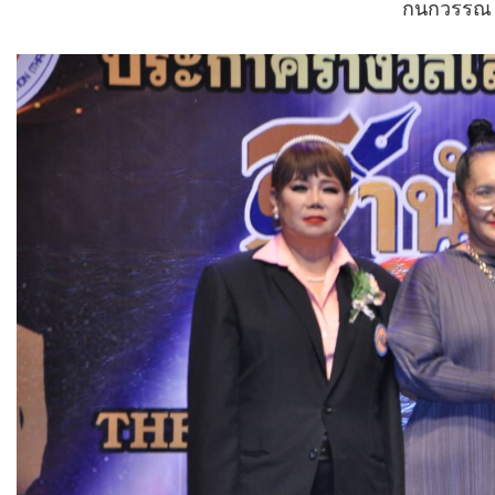
กนกวรรณ 