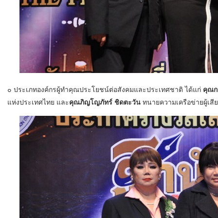
๐ ประเภทองค์กรผู้ทำคุณประโยชน์ต่อสังคมและประเทศชาติ ได้แก่
คุณก
แห่งประเทศไทย และ
คุณภิญโญภัทร์ ชิดตะวัน
ทนายความเครือข่ายผู้เส