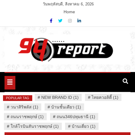
Skip
วันพฤหัสบดี, สิงหาคม 6, 2026
to
Home
content
Variety News
94 Report.com
Toggle
navigation
#
NEW BRAND ID (1)
#
ไทยควอลิตี้ (1)
POPULAR TAG
#
วนาสิริพลัส (1)
#
บ้านชั้นเดียว (1)
#
ถนนราชพฤกษ์ (1)
#
ถนน346ปทุมธานี (1)
#
ใกล้โรบินสันราชพฤกษ์ (1)
#
บ้านเดี่ยว (1)