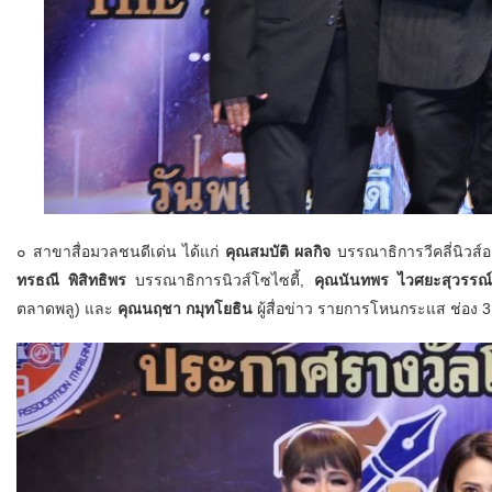
๐ สาขาสื่อมวลชนดีเด่น ได้แก่
คุณสมบัติ ผลกิจ
บรรณาธิการวีคลี่นิวส์
ทรธณี พิสิทธิพร
บรรณาธิการนิวส์โซไซตี้,
คุณนันทพร ไวศยะสุวรรณ์
ตลาดพลู) และ
คุณนฤชา กมุทโยธิน
ผู้สื่อข่าว รายการโหนกระแส ช่อง 