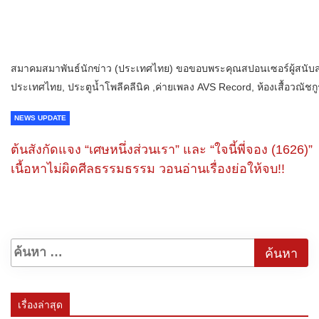
สมาคมสมาพันธ์นักข่าว (ประเทศไทย) ขอขอบพระคุณสปอนเซอร์ผู้สนับสนุน 
ประเทศไทย, ประตูน้ำโพลีคลีนิค ,ค่ายเพลง AVS Record, ห้องเสื้อวณัชก
NEWS UPDATE
ต้นสังกัดแจง “เศษหนึ่งส่วนเรา” และ “ใจนี้พี่จอง (1626)”
เนื้อหาไม่ผิดศีลธรรมธรรม วอนอ่านเรื่องย่อให้จบ!!
เรื่องล่าสุด