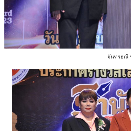
จันทรธณี 