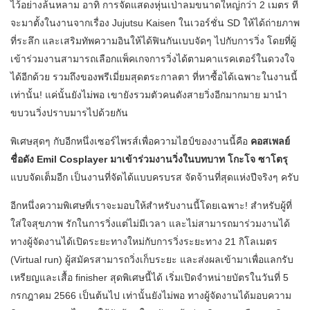
ไว้อย่างล้นหลาม อาทิ การจัดแสดงหุ่นเป่าลมขนาดใหญ่กว่า 2 เมตร ที่
จะมาตั้งในงานจากเรื่อง Jujutsu Kaisen ในเวอร์ชั่น SD ให้ได้ถ่ายภาพ
ที่ระลึก และเสริมทัพความอินให้ได้ฟินกันเบบจัดๆ ไปกับการวิ่ง โดยที่ผู้
เข้าร่วมงานสามารถเลือกแพ็คเกจการวิ่งได้ตามคาแรคเตอร์ในดวงใจ
ได้อีกด้วย รวมถึงของพรีเมี่ยมสุดตระกาลตา ที่หาซื้อได้เฉพาะในงานนี้
เท่านั้น! แค่นั้นยังไม่พอ เขายังรวมตัวคนดังสายวิ่งอีกมากมาย มานำ
ขบวนวิ่งปราบมารไปด้วยกัน
พิเศษสุดๆ กับอีกหนึ่งเซอร์ไพรส์เพื่อความไฮป์ของงานนี้คือ
คอสเพลย์
ชื่อดัง Emil Cosplayer มาเข้าร่วมงานวิ่งในบทบาท โกะโจ ซาโตรุ
แบบจัดเต็มอีก เป็นงานที่จัดได้แบบครบรส จัดจ้านที่สุดแห่งปีจริงๆ ครับ
อีกหนึ่งความพิเศษที่เราจะมอบให้สำหรับงานนี้โดยเฉพาะ! สำหรับผู้ที่
ใส่ใจสุขภาพ รักในการวิ่งแต่ไม่มีเวลา และไม่สามารถมาร่วมงานได้
ทางผู้จัดงานได้เปิดระยะทางใหม่กับการวิ่งระยะทาง 21 กิโลเมตร
(Virtual run) ผู้สมัครสามารถวิ่งเก็บระยะ และส่งผลเข้ามาเพื่อแลกรับ
เหรียญและเสื้อ finisher สุดพิเศษนี้ได้ เริ่มเปิดจำหน่ายบัตรในวันที่ 5
กรกฎาคม 2566 เป็นต้นไป เท่านั้นยังไม่พอ ทางผู้จัดงานได้มอบความ