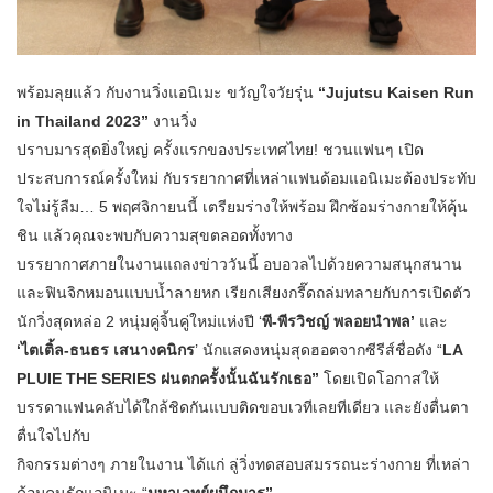
พร้อมลุยแล้ว กับงานวิ่งแอนิเมะ ขวัญใจวัยรุ่น
“Jujutsu Kaisen Run
in Thailand 2023”
งานวิ่ง
ปราบมารสุดยิ่งใหญ่ ครั้งแรกของประเทศไทย! ชวนแฟนๆ เปิด
ประสบการณ์ครั้งใหม่ กับรรยากาศที่เหล่าแฟนด้อมแอนิเมะต้องประทับ
ใจไม่รู้ลืม… 5 พฤศจิกายนนี้ เตรียมร่างให้พร้อม ฝึกซ้อมร่างกายให้คุ้น
ชิน แล้วคุณจะพบกับความสุขตลอดทั้งทาง
บรรยากาศภายในงานแถลงข่าววันนี้ อบอวลไปด้วยความสนุกสนาน
และฟินจิกหมอนแบบน้ำลายหก เรียกเสียงกรี๊ดถล่มทลายกับการเปิดตัว
นักวิ่งสุดหล่อ 2 หนุ่มคู่จิ้นคู่ใหม่แห่งปี ‘
พี-พีรวิชญ์ พลอยนำพล’
และ
‘ไตเติ้ล-ธนธร เสนางคนิกร
’ นักแสดงหนุ่มสุดฮอตจากซีรีส์ชื่อดัง “
LA
PLUIE THE SERIES ฝนตกครั้งนั้นฉันรักเธอ”
โดยเปิดโอกาสให้
บรรดาแฟนคลับได้ใกล้ชิดกันแบบติดขอบเวทีเลยทีเดียว และยังตื่นตา
ตื่นใจไปกับ
กิจกรรมต่างๆ ภายในงาน ได้แก่ ลู่วิ่งทดสอบสมรรถนะร่างกาย ที่เหล่า