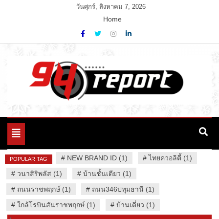
Skip
วันศุกร์, สิงหาคม 7, 2026
to
Home
content
Variety News
94 Report.com
Toggle
navigation
#
NEW BRAND ID (1)
#
ไทยควอลิตี้ (1)
POPULAR TAG
#
วนาสิริพลัส (1)
#
บ้านชั้นเดียว (1)
#
ถนนราชพฤกษ์ (1)
#
ถนน346ปทุมธานี (1)
#
ใกล้โรบินสันราชพฤกษ์ (1)
#
บ้านเดี่ยว (1)