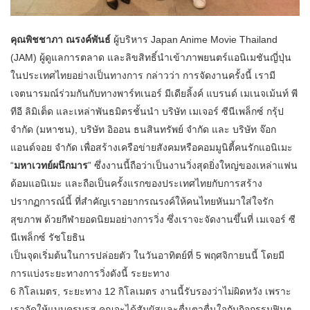
คุณพิชชาภา ณรงค์พันธ์
ผู้บริหาร Japan Anime Movie Thailand
(JAM) ผู้ดูแลการตลาด และลิขสิทธิ์นำเข้าภาพยนตร์แอนิเมชันญี่ปุ่น
ในประเทศไทยอย่างเป็นทางการ กล่าวว่า การจัดงานครั้งนี้ เรามี
เจตนารมณ์ร่วมกันกับทางพาร์ทเนอร์ มีเดียลิ้งค์ แบรนด์ เมเนจเม้นท์ พี
ทีอี ลิมิเต็ด และเหล่าพันธมิตรชั้นนำ บริษัท เมเจอร์ ซีนีเพล็กซ์ กรุ้ป
จำกัด (มหาชน), บริษัท อิออน ธนสินทรัพย์ จำกัด และ บริษัท จ๊อก
แอนด์จอย จำกัด เพื่อสร้างเครือข่ายสังคมหรือคอมมูนิตี้คนรักแอนิเมะ
“
มหาเวทย์ผนึกมาร
” ซึ่งงานนี้ถือว่าเป็นงานวิ่งสุดยิ่งใหญ่ของเหล่าแฟน
ด้อมแอนิเมะ และถือเป็นครั้งแรกของประเทศไทยกับการสร้าง
ปรากฏการณ์นี้ ที่สำคัญเราอยากรณรงค์ให้คนไทยหันมาใส่ใจรัก
สุขภาพ ด้วยกีฬายอดนิยมอย่างการวิ่ง ซึ่งเราจะจัดงานขึ้นที่ เมเจอร์ ซี
นีเพล็กซ์ รัชโยธิน
เป็นจุดเริ่มต้นในการปล่อยตัว ในวันอาทิตย์ที่ 5 พฤศจิกายนนี้ โดยมี
การแบ่งระยะทางการวิ่งดังนี้ ระยะทาง
6 กิโลเมตร, ระยะทาง 12 กิโลเมตร งานนี้รับรองว่าไม่ผิดหวัง เพราะ
เราจัดให้แบบครบรส คุณจะได้สัมผัสและตื่นตาตื่นใจกับกิจกรรมฟินๆ