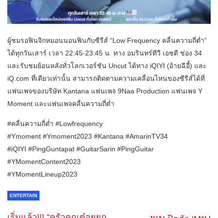
ผู้ชมรอฟินจิกหมอนนอนฟินกับซีรีส์ “Low Frequency คลื่นความถี่ต่ำ”
ได้ทุกวันเสาร์ เวลา 22:45-23:45 น. ทาง อมรินทร์ทีวี เอชดี ช่อง 34
และรับชมย้อนหลังทั่วโลกเวอร์ชัน Uncut ได้ทาง iQIYI (อ้ายฉีอี้) และ
iQ.com ที่เดียวเท่านั้น สามารถติดตามความเคลื่อนไหนของซีรีส์ได้ที่
แฟนเพจของบริษัท Kantana แฟนเพจ 9Naa Production แฟนเพจ Y
Moment และแฟนเพจคลื่นความถี่ต่ำ
#คลื่นความถี่ต่ำ #Lowfrequency
#Ymoment #Ymoment2023 #Kantana #AmarinTV34
#iQIYI #PingGuntapat #GuitarSarin #PingGuitar
#YMomentContent2023
#YMomentLineup2023
ENTERTAIN
เริ่มแล้ว!!! “ครัวคุณต๋อยยก