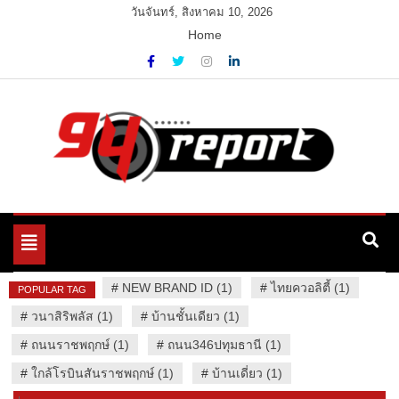
Skip
วันจันทร์, สิงหาคม 10, 2026
to
Home
content
Variety News
94 Report.com
Toggle
navigation
#
NEW BRAND ID (1)
#
ไทยควอลิตี้ (1)
POPULAR TAG
#
วนาสิริพลัส (1)
#
บ้านชั้นเดียว (1)
#
ถนนราชพฤกษ์ (1)
#
ถนน346ปทุมธานี (1)
#
ใกล้โรบินสันราชพฤกษ์ (1)
#
บ้านเดี่ยว (1)