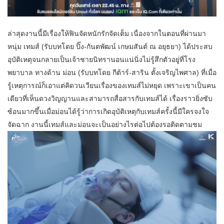
ล่าสุดงานนี้มีเรื่องให้ฟินจัดหนักรักจัดเต็ม เนื่องจากในตอนที่ผ่านมา
หนุ่ม เทมส์ (รับบทโดย ปิ๊ง-กันตพัฒน์ เกษมสันต์ ณ อยุธยา) ได้ประสบ
อุบัติเหตุจนกลายเป็นเจ้าชายนิทรานอนแน่นิ่งไม่รู้สึกตัวอยู่ที่โรง
พยาบาล ทางด้าน ม่อน (รับบทโดย กีต้าร์-สาริน ตั้งเจริญไพศาล) ที่เมื่อ
รู้เหตุการณ์ก็เอาแต่คิดวนเวียนเรื่องของเทมส์ไม่หยุด เพราะเขาเป็นคน
เดียวที่เห็นดวงวิญญานและสามารถสื่อสารกับเทมส์ได้ เรื่องราวยิ่งซับ
ซ้อนมากขึ้นเมื่อม่อนได้รู้ว่าการเกิดอุบัติเหตุกับเทมส์ครั้งนี้มีใครจงใจ
จัดฉาก งานนี้เทมส์และม่อนจะเป็นอย่างไรต่อไปต้องรอติดตามชม