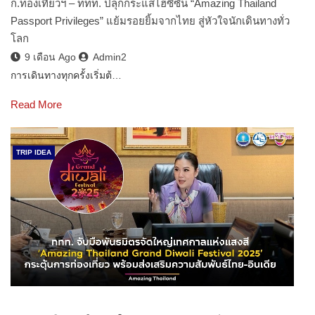
ก.ท่องเที่ยวฯ – ททท. ปลุกกระแสไฮซีซั่น “Amazing Thailand
Passport Privileges” แย้มรอยยิ้มจากไทย สู่หัวใจนักเดินทางทั่ว
โลก
9 เดือน Ago
Admin2
การเดินทางทุกครั้งเริ่มต้…
Read More
TRIP IDEA