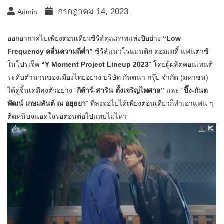
กรกฎาคม 14, 2023
Admin
ออกอากาศไปเพียงตอนเดียวซีรีส์คุณภาพแห่งปีอย่าง
“Low
Frequency คลื่นความถี่ต่ำ”
ซีรีส์แนวโรแมนติก คอมเมดี้ แฟนตาซี
ในโปรเจ็ค
“Y Moment Project Lineup 2023
” โดยผู้ผลิตคอนเทนต์
ระดับตำนานของเมืองไทยอย่าง บริษัท กันตนา กรุ๊ป จํากัด (มหาชน)
ได้คู่จิ้นเคมีลงตัวอย่าง “
กีต้าร์-สาริน ตั้งเจริญไพศาล”
และ “
ปิ๊ง-กันต
พัฒน์ เกษมสันต์ ณ อยุธยา
” ที่ลงจอไปได้เพียงตอนเดียวก็ทำเอาแฟน ๆ
ติดหนึบจนอดใจรอตอนต่อไปแทบไม่ไหว