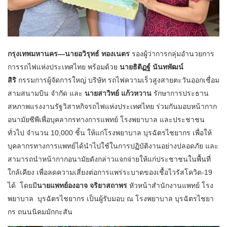
กรุงเทพมหานคร
—นายอวิรุทธ์ ทองเนตร
รองผู้ว่าการกลุ่มอำนวยการ
การรถไฟแห่งประเทศไทย พร้อมด้วย
นายธิติฏฐ์ นันทพัฒน์
สิริ
กรรมการผู้จัดการใหญ่ บริษัท รถไฟความเร็วสูงสายตะวันออกเชื่อม
สามสนามบิน จำกัด และ
นายสาวิทย์ แก้วหวาน
รักษาการประธาน
สหภาพแรงงานรัฐวิสาหกิจรถไฟแห่งประเทศไทย ร่วมกันมอบหน้ากาก
อนามัยซีพีเพื่อบุคลากรทางการแพทย์ โรงพยาบาล และประชาชน
ทั่วไป จำนวน 10,000 ชิ้น ให้แก่โรงพยาบาล บุรฉัตรไชยากร เพื่อให้
บุคลากรทางการแพทย์ได้นำไปใช้ในการปฏิบัติงานอย่างปลอดภัย และ
สามารถนำหน้ากากอนามัยดังกล่าวแจกจ่ายให้แก่ประชาชนในพื้นที่
ใกล้เคียง เพื่อลดความเสี่ยงต่อการแพร่ระบาดของเชื้อไวรัสโควิด-19
ได้ โดยมี
นายแพทย์องอาจ จริยาสถาพร
หัวหน้าสำนักงานแพทย์ โรง
พยาบาล บุรฉัตรไชยากร เป็นผู้รับมอบ ณ โรงพยาบาล บุรฉัตรไชยา
กร ถนนนิคมมักกะสัน