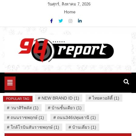
Skip
วันศุกร์, สิงหาคม 7, 2026
to
Home
content
Variety News
94 Report.com
Toggle
navigation
#
NEW BRAND ID (1)
#
ไทยควอลิตี้ (1)
POPULAR TAG
#
วนาสิริพลัส (1)
#
บ้านชั้นเดียว (1)
#
ถนนราชพฤกษ์ (1)
#
ถนน346ปทุมธานี (1)
#
ใกล้โรบินสันราชพฤกษ์ (1)
#
บ้านเดี่ยว (1)