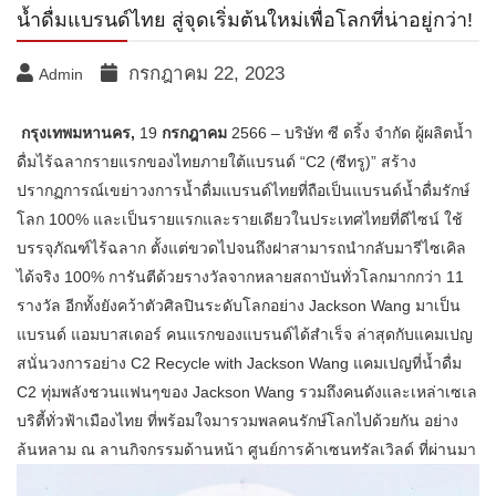
น้ำดื่มแบรนด์ไทย สู่จุดเริ่มต้นใหม่เพื่อโลกที่น่าอยู่กว่า!
กรกฎาคม 22, 2023
Admin
กรุงเทพมหานคร
,
19
กรกฎาคม
2566 –
บริษัท ซี ดริ้ง จำกัด ผู้ผลิตน้ำ
ดื่มไร้ฉลากรายแรกของไทยภายใต้แบรนด์ “C2 (ซีทรู)” สร้าง
ปรากฏการณ์เขย่าวงการน้ำดื่มแบรนด์ไทยที่ถือเป็นแบรนด์น้ำดื่มรักษ์
โลก 100% และเป็นรายแรกและรายเดียวในประเทศไทยที่ดีไซน์ ใช้
บรรจุภัณฑ์ไร้ฉลาก ตั้งแต่ขวดไปจนถึงฝาสามารถนำกลับมารีไซเคิล
ได้จริง 100% การันตีด้วยรางวัลจากหลายสถาบันทั่วโลกมากกว่า 11
รางวัล อีกทั้งยังคว้าตัวศิลปินระดับโลกอย่าง Jackson Wang มาเป็น
แบรนด์ แอมบาสเดอร์ คนแรกของแบรนด์ได้สำเร็จ ล่าสุดกับแคมเปญ
สนั่นวงการอย่าง C2 Recycle with Jackson Wang แคมเปญที่น้ำดื่ม
C2 ทุ่มพลังชวนแฟนๆของ Jackson Wang รวมถึงคนดังและเหล่าเซเล
บริตี้ทั่วฟ้าเมืองไทย ที่พร้อมใจมารวมพลคนรักษ์โลกไปด้วยกัน อย่าง
ล้นหลาม ณ ลานกิจกรรมด้านหน้า ศูนย์การค้าเซนทรัลเวิลด์ ที่ผ่านมา