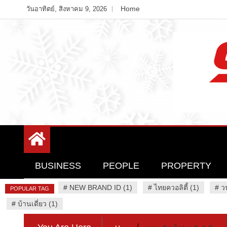
Skip
Home
วันอาทิตย์, สิงหาคม 9, 2026
to
content
Variety News
94 Report.com
BUSINESS
PEOPLE
PROPERTY
#
NEW BRAND ID (1)
#
ไทยควอลิตี้ (1)
#
ว
POPULAR TAG
#
บ้านเดี่ยว (1)