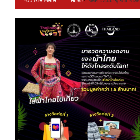
You Are Here
Home
ททท. จัดเต็ม! ชู Soft Powe