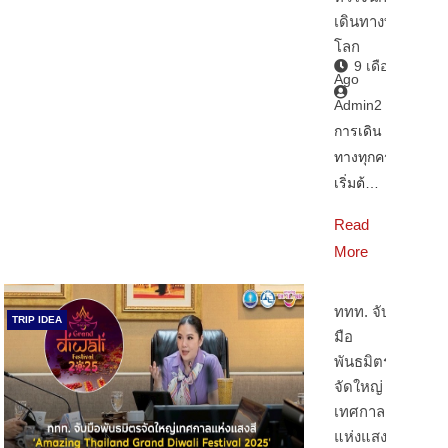
เดินทางทั่ว
โลก
9 เดือน
Ago
Admin2
การเดิน
ทางทุกครั้ง
เริ่มต้…
Read
More
ททท. จับ
TRIP IDEA
มือ
พันธมิตร
จัดใหญ่
เทศกาล
แห่งแสงสี