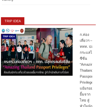
TRIP IDEA
ก.ท่อง
TRIP IDEA
เที่ยวฯ –
ททท. ปลุก
กระแสไฮ
ซีซั่น
“Amazing
Thailand
Passport
Privileges”
แย้มรอย
ยิ้มจาก
ไทย สู่
หัวใจนัก