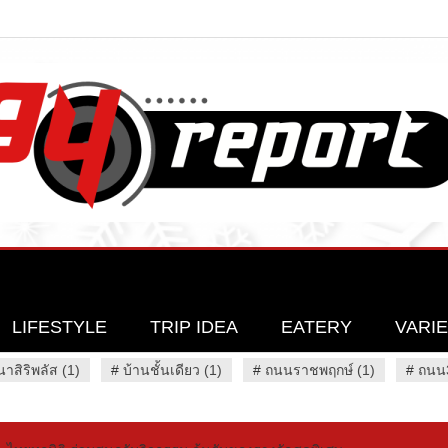
LIFESTYLE
TRIP IDEA
EATERY
VARI
นาสิริพลัส (1)
#
บ้านชั้นเดียว (1)
#
ถนนราชพฤกษ์ (1)
#
ถนน3