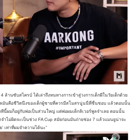
มถึง 4 ล้านซับสไครบ์ ได้เล่าถึงหนทางการเข้าสู่วงการเด็กผีในวัยเด็กด้วย
อลมันคือชีวิตนึงของเด็กผู้ชายที่ควรมีสโมสรนู่นนี่ที่ชื่นชอบ แล้วตอนนั้น
นี้ผมก็อยู่กับพ่อเป็นส่วนใหญ่ แต่พ่อผมเด็กลิเวอร์พูลจ๋าเลย ตอนนั้น
งถ้าจำไม่ผิดจะเป็นช่วง FA Cup สมัยก่อนมันถ่ายช่อง 7 แล้วแมนยูน่าจะ
ย’ เท่าที่ผมจำความได้นะ”