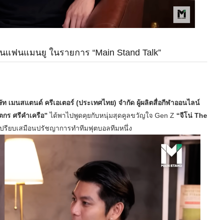
นเป็นแฟนแมนยู ในรายการ “Main Stand Talk”
ท เมนสแตนด์ ครีเอเตอร์ (ประเทศไทย) จำกัด ผู้ผลิตสื่อกีฬาออนไลน์
จิตกร ศรีคำเครือ”
ได้พาไปพูดคุยกับหนุ่มสุดคูลขวัญใจ Gen Z
“จีโน่ The
ี่เปรียบเสมือนปรัชญาการทำทีมฟุตบอลทีมหนึ่ง