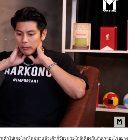
าเค้าไปเจอโลกใหม่มาแล้วเค้าก็วัยรุ่นวัยใกล้เคียงกันกับเราอะไรอย่าง