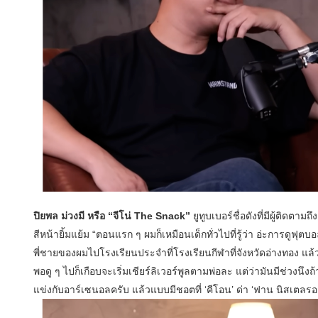
ปิยพล ม่วงมี หรือ “จีโน่ The Snack”
ยูทูบเบอร์ชื่อดังที่มีผู้ติดตา
สีหน้ายิ้มแย้ม “ตอนแรก ๆ ผมก็เหมือนเด็กทั่วไปที่รู้ว่า อ่ะการดูฟุตบ
พี่ชายของผมไปโรงเรียนประจำที่โรงเรียนกีฬาที่จังหวัดอ่างทอง แล้วที
พอดู ๆ ไปก็เกือบจะเริ่มเชียร์ลิเวอร์พูลตามพ่อละ แต่ว่ามันมีช่วงนึ
แข่งกับอาร์เซนอลครับ แล้วแบบมีชอตที่ ‘คีโอน’ ด่า ‘ฟาน นิสเตลรอ