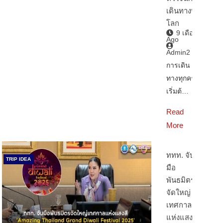
เดินทางทั่ว
โลก
9 เดือน
Ago
Admin2
การเดิน
ทางทุกครั้ง
เริ่มต้…
Read
More
ททท. จับ
TRIP IDEA
มือ
พันธมิตร
จัดใหญ่
เทศกาล
แห่งแสงสี