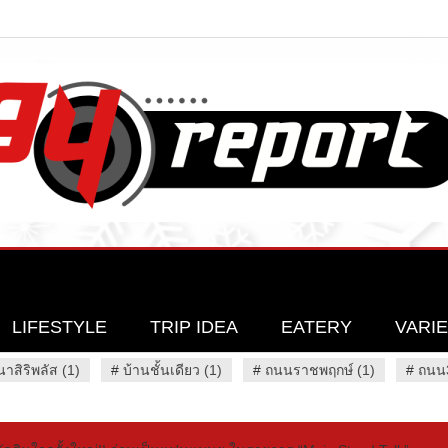
LIFESTYLE
TRIP IDEA
EATERY
VARI
นาสิริพลัส (1)
#
บ้านชั้นเดียว (1)
#
ถนนราชพฤกษ์ (1)
#
ถนน3