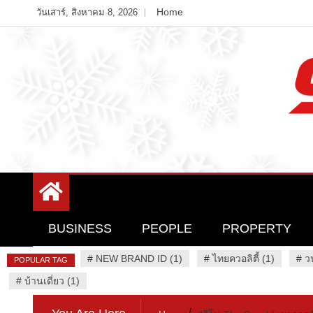
Skip
Home
วันเสาร์, สิงหาคม 8, 2026
to
content
Variety News
94 Report.com
BUSINESS
PEOPLE
PROPERTY
#
NEW BRAND ID (1)
#
ไทยควอลิตี้ (1)
#
ว
POPULAR TAG
#
บ้านเดี่ยว (1)