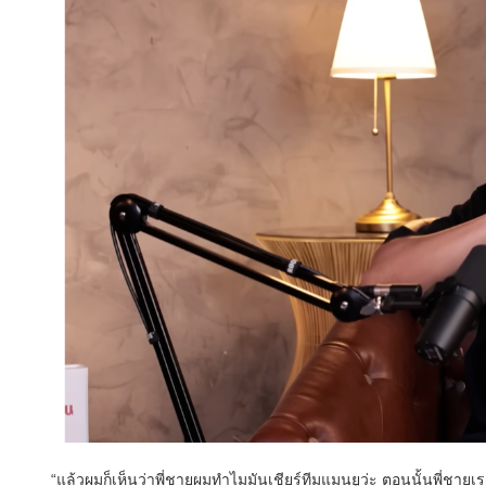
“แล้วผมก็เห็นว่าพี่ชายผมทำไมมันเชียร์ทีมแมนยูว่ะ ตอนนั้นพี่ชายเร