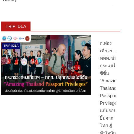
TRIP IDEA
ก.ท่อง
TRIP IDEA
เที่ยวฯ –
ททท. ปลุก
กระแสไฮ
ซีซั่น
“Amazing
Thailand
Passport
Privileges”
แย้มรอย
ยิ้มจาก
ไทย สู่
หัวใจนัก