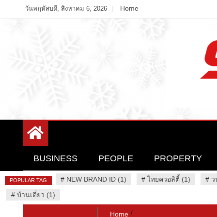
Skip
Home
วันพฤหัสบดี, สิงหาคม 6, 2026
to
content
Variety News
94 Report.com
BUSINESS
PEOPLE
PROPERTY
#
NEW BRAND ID (1)
#
ไทยควอลิตี้ (1)
#
ว
POPULAR TAG
#
บ้านเดี่ยว (1)
Home