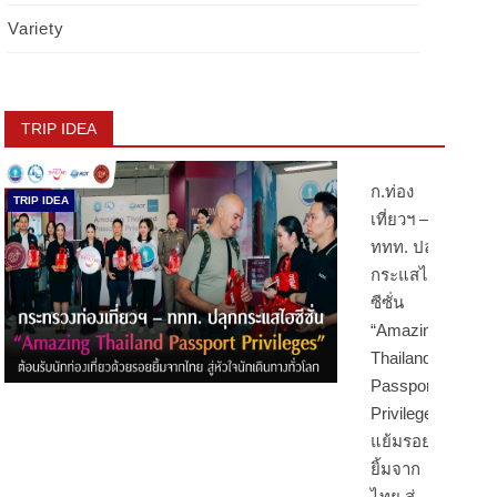
Variety
TRIP IDEA
ก.ท่อง
TRIP IDEA
เที่ยวฯ –
ททท. ปลุก
กระแสไฮ
ซีซั่น
“Amazing
Thailand
Passport
Privileges”
แย้มรอย
ยิ้มจาก
ไทย สู่