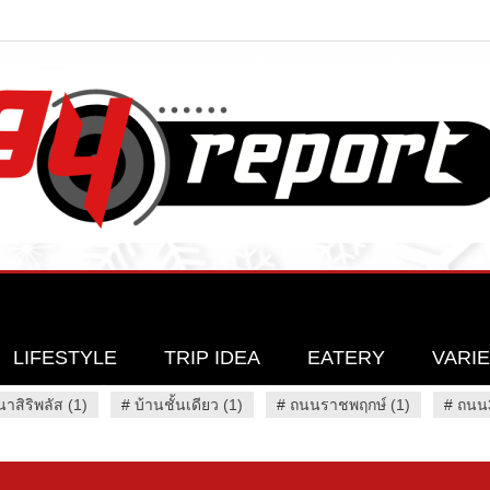
LIFESTYLE
TRIP IDEA
EATERY
VARI
นาสิริพลัส (1)
#
บ้านชั้นเดียว (1)
#
ถนนราชพฤกษ์ (1)
#
ถนน3