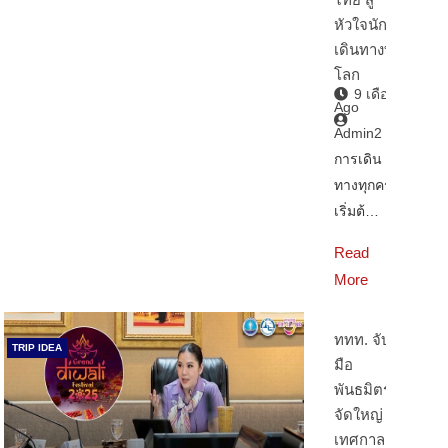
หัวใจนัก
เดินทางทั่ว
โลก
9 เดือน
Ago
Admin2
การเดิน
ทางทุกครั้ง
เริ่มต้…
Read
More
ททท. จับ
TRIP IDEA
มือ
พันธมิตร
จัดใหญ่
เทศกาล