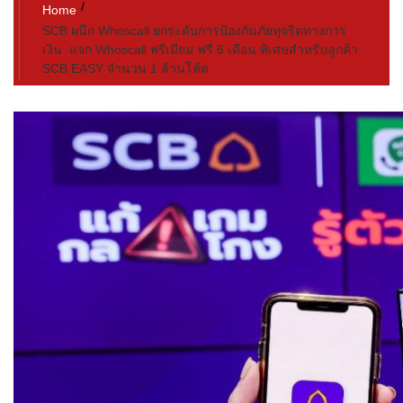
Home
SCB ผนึก Whoscall ยกระดับการป้องกันภัยทุจริตทางการ
เงิน แจก Whoscall พรีเมียม ฟรี 6 เดือน พิเศษสำหรับลูกค้า
SCB EASY จำนวน 1 ล้านโค้ด