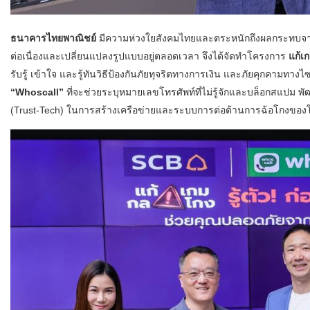
ธนาคารไทยพาณิชย์
มีความห่วงใยสังคมไทยและตระหนักถึงผลกระทบจากภั
ต่อเนื่องและเปลี่ยนแปลงรูปแบบอยู่ตลอดเวลา จึงได้จัดทำโครงการ
แก้เ
รับรู้ เข้าใจ และรู้ทันวิธีป้องกันภัยทุจริตทางการเงิน และภัยคุกคามทาง
“Whoscall”
ที่จะช่วยระบุหมายเลขโทรศัพท์ที่ไม่รู้จักและบล็อกสแปม พั
(Trust-Tech) ในการสร้างเครือข่ายและระบบการต่อต้านการฉ้อโกงของ