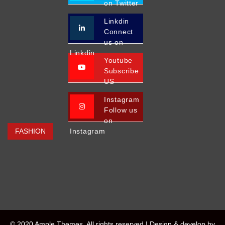
on Twitter
Linkdin
Connect
us on
Linkdin
Youtube
Subscribe
US
Instagram
Follow us
on
FASHION
Instagram
© 2020 Ample Themes. All rights reserved |
Design & develop by