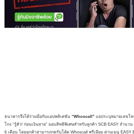
ธนาคารจึงได้ร่วมมือกับแอปพลิเคชัน
“Whoscall”
แอประบุหมายเลขโทรศั
โกง “รู้ตัว! ก่อนเงินหาย” มอบสิทธิพิเศษสำหรับลูกค้า SCB EASY จำนวน 
6 เดือน โดยลูกค้าสามารถกดรับโค้ด Whoscall พรีเมียม ผ่านเมนู EASY 