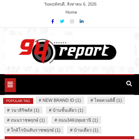
Skip
วันพฤหัสบดี, สิงหาคม 6, 2026
to
Home
content
Variety News
94 Report.com
Toggle
navigation
#
NEW BRAND ID (1)
#
ไทยควอลิตี้ (1)
POPULAR TAG
#
วนาสิริพลัส (1)
#
บ้านชั้นเดียว (1)
#
ถนนราชพฤกษ์ (1)
#
ถนน346ปทุมธานี (1)
#
ใกล้โรบินสันราชพฤกษ์ (1)
#
บ้านเดี่ยว (1)