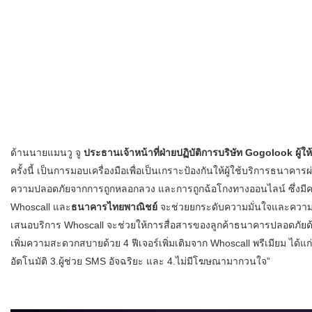
ด้านนายแมนวู จู
ประธานเจ้าหน้าที่ฝ่ายปฏิบัติการบริษัท
Gogolook
ผู้
ครั้งนี้ เป็นการมอบเครื่องมือเพื่อเป็นเกราะป้องกันให้ผู้ใช้บริการธนาคาร
ความปลอดภัยจากการถูกหลอกลวง และการถูกฉ้อโกงทางออนไลน์ ซึ่งมีค
Whoscall และ
ธนาคารไทยพาณิชย์
จะช่วยยกระดับความมั่นใจและความป
เสนอบริการ Whoscall จะช่วยให้การสื่อสารของลูกค้าธนาคารปลอดภัยด้วย
เพิ่มความสะดวกสบายด้วย 4 ฟีเจอร์เพิ่มเติมจาก Whoscall พรีเมียม ได้แ
อัตโนมัติ 3.ผู้ช่วย SMS อัจฉริยะ และ 4.ไม่มีโฆษณามากวนใจ”