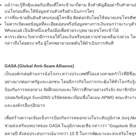
แม้ว่าจะรู้สึกคุ้นเคยกับเสียงที่โทรเข้ามาก็ตาม สิ่งสำคัญคืออย่ารีบทำตามส
แน่ใจก่อนที่จะให้ข้อมูลส่วนตัวหรือดำเนินการใดๆ
การที่จะช่วยยืนยันตัวตนของผู้โทรคือ ติดต่อกลับโดยใช้หมายเลขโทรศัพท์
ไม่ควรเปิดเผยข้อมูลที่ละเอียดอ่อนหรือข้อมูลทางการเงินจนกว่าจะระบุต
Whoscall เป็นอีกหนึ่งเครื่องมือเพื่อช่วยระบุหมายเลขโทรเข้าได้
ควรระมัดระวังหากมีการขอให้โอนเงินหรือขอความช่วยเหลือเร่งด่วน โดยเ
กล่าวถึงโดยตรง หรือ ผู้โทรพยายามกดดันให้ดำเนินการทันที
GASA (Global Anti-Scam Alliance)
เป็นองค์กรต่อต้านการฉ้อโกงระหว่างประเทศที่ไม่แสวงหาผลกำไรที่มีชื่อเส
อย่างมากต่อภาครัฐและเอกชน โดยมีภารกิจในการกระตุ้นให้ทั่วโลกรับรู้เ
ป้องกันการหลอกลวง จัดฝึกอบรมและให้การศึกษาอย่างจริงจัง สมาชิกปัจจ
ปลอดภัยข้อมูล EuroDNS บริษัทจดทะเบียนชื่อโดเมน APWG คณะทำงานต
และองค์กรอื่นๆอีกมาก
เพื่อสร้างความเข้มแข็งการป้องกันการหลอกลวงในระดับภูมิภาค Jorij Abr
ช่วยส่งเสริมบทบาทของ GASA ในภูมิภาคเอเชีย กล่าวว่า “Gogolook มี
หลายปี สั่งสมประสบการณ์มากกว่า 10 ปี ในการพัฒนาและส่งเสริมโซลูช