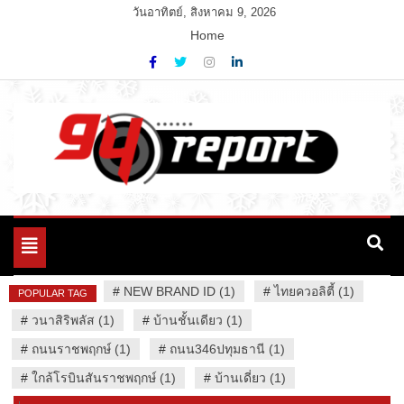
Skip
วันอาทิตย์, สิงหาคม 9, 2026
to
Home
content
Variety News
94 Report.com
Toggle
navigation
#
NEW BRAND ID (1)
#
ไทยควอลิตี้ (1)
POPULAR TAG
#
วนาสิริพลัส (1)
#
บ้านชั้นเดียว (1)
#
ถนนราชพฤกษ์ (1)
#
ถนน346ปทุมธานี (1)
#
ใกล้โรบินสันราชพฤกษ์ (1)
#
บ้านเดี่ยว (1)