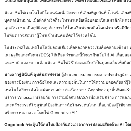
แบบเสียงคนคุ้นเคย เพื่อนหรือครอบครัว เพื่อทำให้เหยื่อเชื่อและหลงกลในท
มิจฉาชีพใช้เทคโนโลยีโคลนนิ่งเพื่อวิเคราะห์เสียงที่ถูกบันทึกไว้หรือเสียงที
บุคคลเป้าหมาย เมื่อทำสำเร็จก็จะโทรหาเหยื่อเพื่อปลอมเป็นสมาชิกในครอบค
ฉุกเฉิน เช่น เกิดอุบัติเหตุ ต้องการให้โอนเงินช่วยเหลือโดยด่วน หรือมีป
ไม่ทันตรวจสอบว่าผู้โทรเข้าเป็นคนที่คิดไว้จริงหรือไม่
ในประเทศไทยเทคโนโลยีปลอมเสียงเพื่อหลอกหลวงเริ่มคืบคลานเข้ามา หลายฝ
เศรษฐกิจและสังคม (DES) ได้เตือนว่าขณะนี้มิจฉาชีพเริ่มใช้ AI เพื่
แห่งชาติ แถลงข่าวเตือนมิจฉาชีพใช้วิธี“ปลอมเสียง”เป็นบุคคลอื่นเพื่อย
นางสาวฐิตินันท์ สุทธินราพรรณ
ผู้อำนวยการฝ่ายการตลาดประจำภูมิภาคเ
ของการป้องกัน การฉ้อโกงและความมุ่งมั่นในการให้ความปลอดภัยแก่ผู้ใช
เทคโนโลยีการฉ้อโกงพัฒนา อย่างต่อเนื่อง ทาง Gogolook มุ่งมั่นที่จะสร
บริการ Whoscall พร้อมกับ การร่วมมือกับ GASA เพื่อเสริมสร้าง การแล
และสร้างสรรค์โซลูชันส์ป้องกันการฉ้อโกงระดับโลก เพื่อปกป้องผู้ใช้จา
หรือการหลอกลวง โดยใช้ Generative AI”
Gogolook กระตุ้นให้คนไทยป้องกันตัวเองจากการปลอมเสียงด้วย AI โดยร