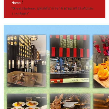
Home
“Great Harbour: บุฟเฟ่ต์นานาชาติ อร่อยเหนือระดับและ
ราคาคุ้มค่า”