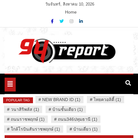
Skip
วันจันทร์, สิงหาคม 10, 2026
to
Home
content
Variety News
94 Report.com
Toggle
navigation
#
NEW BRAND ID (1)
#
ไทยควอลิตี้ (1)
POPULAR TAG
#
วนาสิริพลัส (1)
#
บ้านชั้นเดียว (1)
#
ถนนราชพฤกษ์ (1)
#
ถนน346ปทุมธานี (1)
#
ใกล้โรบินสันราชพฤกษ์ (1)
#
บ้านเดี่ยว (1)