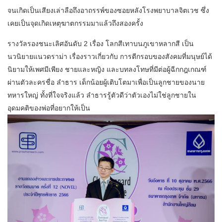
จนเกิดเป็นเสียงเล่าลือถึงอาถรรพ์ของซอยหลังโรงพยาบาลจิตเวช ซึ่ง
เคยเป็นจุดเกิดเหตุฆาตกรรมมาแล้วถึงสองครั้ง
รางวัลรองชนะเลิศอันดับ 2 เรื่อง โลกสีเทาบนภูเขาหลากสี เป็น
นวนิยายแนวดราม่า เรื่องราวเกี่ยวกับ การตีกรอบของสังคมที่มนุษย์ได้
นิยามให้เพศมีเพียง ชายและหญิง และบทลงโทษที่มีต่อผู้ฉีกกฎเกณฑ์
ผ่านตัวละครชื่อ ลำธาร เด็กน้อยผู้เติบโตมาเพื่อเป็นลูกชายของนาย
ทหารใหญ่ ทั้งที่ใจจริงแล้ว ลำธารรู้ตัวดีว่าตัวเองไม่ใช่ลูกชายใน
อุดมคติของพ่อที่อยากให้เป็น