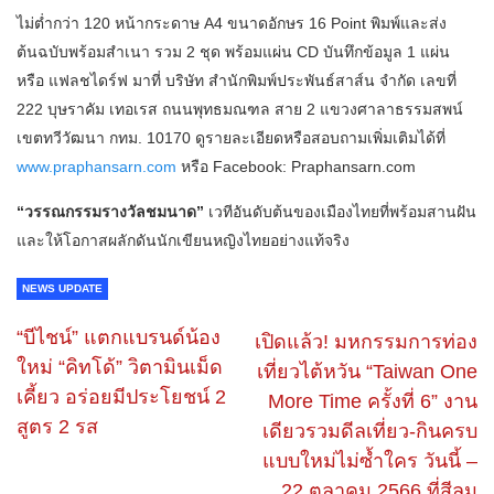
ไม่ต่ำกว่า 120 หน้ากระดาษ A4 ขนาดอักษร 16 Point พิมพ์และส่ง
ต้นฉบับพร้อมสำเนา รวม 2 ชุด พร้อมแผ่น CD บันทึกข้อมูล 1 แผ่น
หรือ แฟลชไดร์ฟ มาที่ บริษัท สำนักพิมพ์ประพันธ์สาส์น จำกัด เลขที่
222 บุษราคัม เทอเรส ถนนพุทธมณฑล สาย 2 แขวงศาลาธรรมสพน์
เขตทวีวัฒนา กทม. 10170 ดูรายละเอียดหรือสอบถามเพิ่มเติมได้ที่
www.praphansarn.com
หรือ Facebook: Praphansarn.com
“วรรณกรรมรางวัลชมนาด”
เวทีอันดับต้นของเมืองไทยที่พร้อมสานฝัน
และให้โอกาสผลักดันนักเขียนหญิงไทยอย่างแท้จริง
NEWS UPDATE
“บีไชน์” แตกแบรนด์น้อง
เปิดแล้ว! มหกรรมการท่อง
ใหม่ “คิทโด้” วิตามินเม็ด
เที่ยวไต้หวัน “Taiwan One
เคี้ยว อร่อยมีประโยชน์ 2
More Time ครั้งที่ 6” งาน
สูตร 2 รส
เดียวรวมดีลเที่ยว-กินครบ
แบบใหม่ไม่ซ้ำใคร วันนี้ –
22 ตุลาคม 2566 ที่สีลม