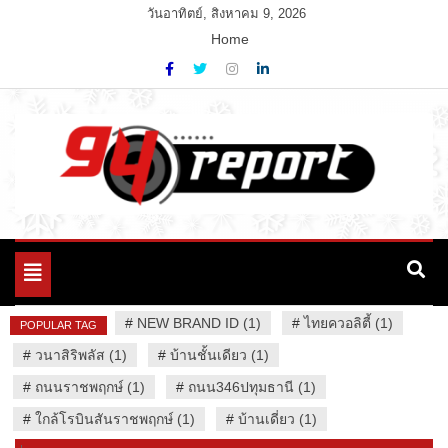
Skip
วันอาทิตย์, สิงหาคม 9, 2026
to
Home
content
Variety News
94 Report.com
Toggle
navigation
#
NEW BRAND ID (1)
#
ไทยควอลิตี้ (1)
POPULAR TAG
#
วนาสิริพลัส (1)
#
บ้านชั้นเดียว (1)
#
ถนนราชพฤกษ์ (1)
#
ถนน346ปทุมธานี (1)
#
ใกล้โรบินสันราชพฤกษ์ (1)
#
บ้านเดี่ยว (1)