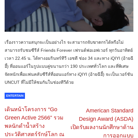
เรื่องราวความสนุกจะเป็นอย่างไร จะสามารถจับฆาตกรได้หรือไม่
สามารถรับชมซีรีส์ Friends Forever เฟรนด์ฟอเอฟเวอร์ ทุกวันอาทิตย์
เวลา 22.45 น. ได้ทางอมรินทร์ทีวี เอชดี ช่อง 34 และทาง iQIYI (อ้ายฉี
อี้) ที่ออนแอร์ในรูปแบบคู่ขนานกว่า 190 ประเทศทั่วโลก และที่พิเศษ
จัดหนักเพื่อแฟนคลับซีรีส์ที่ออนแอร์ทาง iQIYI (อ้ายฉีอี้) จะเป็นเวอร์ชัน
UNCUT ที่ไม่มีให้ชมกันในช่องทีวีด้วย
ENTERTAIN
เดินหน้าโครงการ “Go
American Standard
Green Active 2566” รวม
Design Award (ASDA)
พลนักดำน้ำสร้าง
เปิดรับผลงานนักศึกษาด้าน
ประวัติศาสตร์รักษ์โลก ณ
การออกแบบ