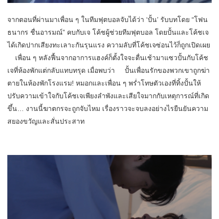
จากตอนที่ผ่านมาเพื่อน ๆ ในทีมฟุตบอลจับได้ว่า ‘ปั้น’ รับบทโดย “โฟน
ธนากร ชื่นอารมณ์” คบกับเจ โค้ชผู้ช่วยทีมฟุตบอล โดยปั้นและโค้ชเจ
ได้เกิดปากเสียงทะเลาะกันรุนแรง ความลับที่โค้ชเจซ่อนไว้ก็ถูกเปิดเผย
เพื่อน ๆ หลังฟื้นจากอาการแฮงค์ก็ตั้งใจจะตื่นเช้ามาแซวปั้นกับโค้ช
เจที่ห้องพักแต่กลับแทบทรุด เมื่อพบว่า ปั้นเพื่อนรักของพวกเขาถูกฆ่า
ตายในห้องพักโรงแรม! หมอกและเพื่อน ๆ พร่ำโทษตัวเองที่ทิ้งปั้นให้
ปรับความเข้าใจกับโค้ชเจเพียงลำพังและเสียใจมากกับเหตุการณ์ที่เกิด
ขึ้น… งานนี้ฆาตกรจะถูกจับไหม เรื่องราวจะจบลงอย่างไรยืนยันความ
สยองขวัญและสั่นประสาท