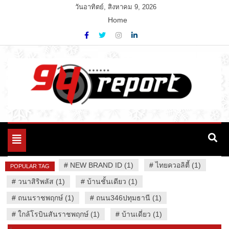
Skip
วันอาทิตย์, สิงหาคม 9, 2026
to
Home
content
Variety News
94 Report.com
Toggle
navigation
#
NEW BRAND ID (1)
#
ไทยควอลิตี้ (1)
POPULAR TAG
#
วนาสิริพลัส (1)
#
บ้านชั้นเดียว (1)
#
ถนนราชพฤกษ์ (1)
#
ถนน346ปทุมธานี (1)
#
ใกล้โรบินสันราชพฤกษ์ (1)
#
บ้านเดี่ยว (1)