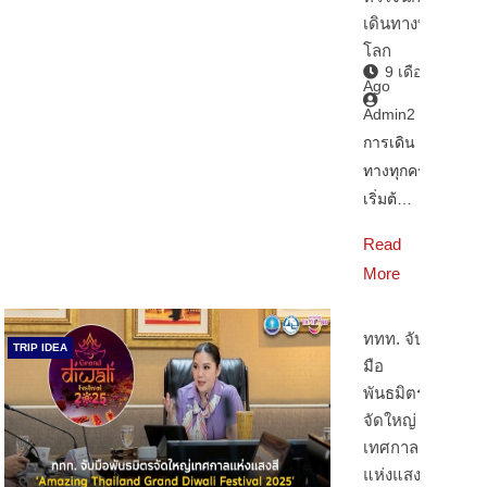
เดินทางทั่ว
โลก
9 เดือน
Ago
Admin2
การเดิน
ทางทุกครั้ง
เริ่มต้…
Read
More
ททท. จับ
TRIP IDEA
มือ
พันธมิตร
จัดใหญ่
เทศกาล
แห่งแสงสี