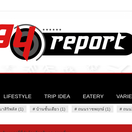
LIFESTYLE
TRIP IDEA
EATERY
VARI
นาสิริพลัส (1)
#
บ้านชั้นเดียว (1)
#
ถนนราชพฤกษ์ (1)
#
ถนน3