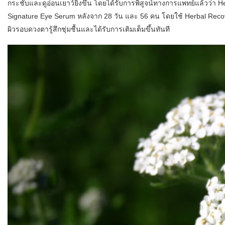
กระชับและดูอ่อนเยาว์ยิ่งขึ้น โดยได้รับการพิสูจน์ทางการแพทย์แล้วว่า 
Signature Eye Serum หลังจาก 28 วัน และ 56 คน โดยใช้ Herbal Recove
ผิวรอบดวงตารู้สึกชุ่มชื้นและได้รับการเติมเต็มขึ้นทันที